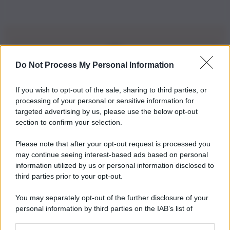
Do Not Process My Personal Information
Iscriviti alla nostra Newsletter
If you wish to opt-out of the sale, sharing to third parties, or
Iscriviti alla nostra newsletter per non perdere le ultime
processing of your personal or sensitive information for
novità
targeted advertising by us, please use the below opt-out
section to confirm your selection.
Iscriviti Ora
Please note that after your opt-out request is processed you
may continue seeing interest-based ads based on personal
information utilized by us or personal information disclosed to
third parties prior to your opt-out.
You may separately opt-out of the further disclosure of your
personal information by third parties on the IAB’s list of
© 2026 | Ediservice s.r.l. 95126 Catania – Via Principe
downstream participants.
Nicola, 22 – P.IVA: 01153210875 – Cciaa Catania n.