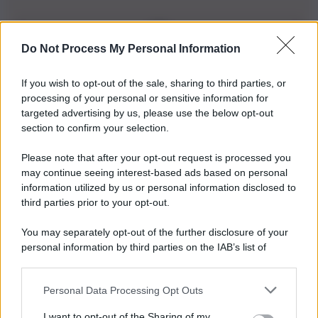
Do Not Process My Personal Information
Iscriviti alla nostra Newsletter
If you wish to opt-out of the sale, sharing to third parties, or
Iscriviti alla nostra newsletter per non perdere le ultime
processing of your personal or sensitive information for
novità
targeted advertising by us, please use the below opt-out
section to confirm your selection.
Iscriviti Ora
Please note that after your opt-out request is processed you
may continue seeing interest-based ads based on personal
information utilized by us or personal information disclosed to
third parties prior to your opt-out.
You may separately opt-out of the further disclosure of your
personal information by third parties on the IAB’s list of
© 2026 | Ediservice s.r.l. 95126 Catania – Via Principe
downstream participants.
Nicola, 22 – P.IVA: 01153210875 – Cciaa Catania n.
Personal Data Processing Opt Outs
This information may also be disclosed by us to third parties
01153210875 – Quotidiano di Sicilia usufruisce dei
on the IAB’s List of Downstream Participants that may further
contributi di cui al D.lgs n. 70/2017
I want to opt-out of the Sharing of my