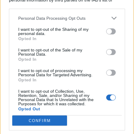
personal information by third parties on the IAB’s list of
© 2026 | Ediservice s.r.l. 95126 Catania – Via Principe
downstream participants.
Nicola, 22 – P.IVA: 01153210875 – Cciaa Catania n.
Personal Data Processing Opt Outs
This information may also be disclosed by us to third parties
01153210875 – Quotidiano di Sicilia usufruisce dei
on the IAB’s List of Downstream Participants that may further
contributi di cui al D.lgs n. 70/2017
I want to opt-out of the Sharing of my
disclose it to other third parties.
personal data.
Opted In
I want to opt-out of the Sale of my
Personal Data.
Chi Siamo
Opted In
Fondazione Etica e Valori Marilù Tregua
Fondatore Carlo Alberto Tregua
Lavora con noi
I want to opt-out of processing my
Personal Data for Targeted Advertising.
Gerenza
Opted In
I want to opt-out of Collection, Use,
Retention, Sale, and/or Sharing of my
Personal Data that Is Unrelated with the
Purposes for which it was collected.
Opted Out
Scarica l’app
CONFIRM
Privacy Policy
Preferenze Privacy