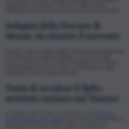
dargli fuoco, causandone il decesso. Il figlio è stato
individuato sul posto, bloccato ed arrestato dai carabinieri.
Indagini della Procura di
Monza: da chiarire il movente
Sul posto, oltre al medico legale e alla Sezione investigazioni
scientifiche dei carabinieri di Milano, anche il pm della
Procura di Monza che coordina le indagini per ricostruire
l’esatta dinamica dei fatti e capire cosa ha spinto il figlio
della vittima a questa violenta azione.
Tenta di uccidere il figlio,
arrestato anziano nel Nisseno
Un anziano uomo è stato arrestato per aver
tentato di
uccidere il figlio a San Cataldo
, in provincia di Caltanissetta. Il
padre aveva confidato all’altra figlia il suo piano, ma