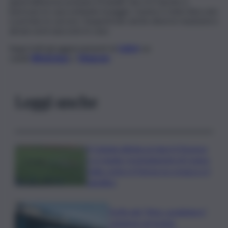
quest’ultima ha avvisato il fratello che si è riuscito a
barricare in casa evitando il peggio. L’uomo è stato bloccato
e portato in carcere. Sequestrate anche diverse munizioni e
alcune armi nascoste in casa.
Segui tutti gli aggiornamenti di
QdS.it
sui
canali
WhatsApp
e
Telegram
Leggi anche
Il Catania elimina ai rigori il Vicenza
e si regala i trentaduesimi di Coppa
Italia contro il Parma: la cronaca e il
tabellino
Truffa del “finto carabiniere”,
catanese arrestato