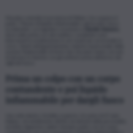
Macabro omicidio in provincia di Milano. Ha cosparso il
padre 73enne di liquido infiammabile e gli ha dato fuoco
uccidendolo. La tragedia è avvenuta a
Cinisello Balsamo,
dove nelle prime ore del mattino i carabinieri sono
intervenuti in un’abitazione in via Casati per un incendio in
corso. Giunti nell’appartamento, insieme al personale della
sezione Radiomobile di Sesto San Giovanni, hanno cercato
di domare le fiamme con gli estintori prima dell’arrivo dei
vigili del fuoco.
Prima un colpo con un corpo
contundente e poi liquido
infiammabile per dargli fuoco
Una volta dentro, l’orribile scoperta. Un uomo di 47 anni,
italiano, verosimilmente affetto da disturbi della personalità,
avrebbe dapprima colpito l’anziano padre con un corpo
contundente, per poi cospargerlo di liquido infiammabile e