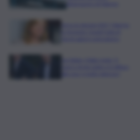
all’aeroporto di Palermo
Verso le elezioni 2027, Palermo
in fermento: l’avanti tutta di
Varchi agita il centrodestra
Joe Biden, il figlio rivela: “Il
cancro di mio padre si è diffuso
alle ossa, è molto doloroso”