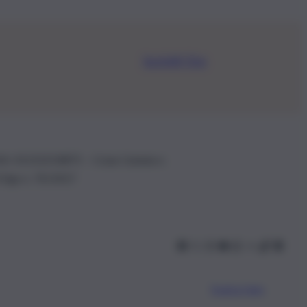
Iscriviti Ora
.IVA: 01153210875 – Cciaa Catania n.
 D.lgs n. 70/2017
Scarica l’app