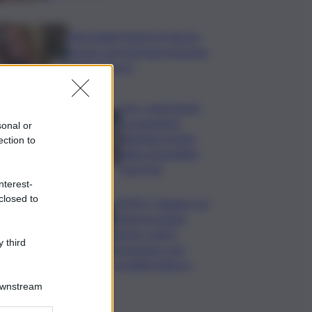
Marcinella,Meloni: 8 agosto
presto sarà giornata europea
vittime lavoro
Usa, contrazione
occupazione
sonal or
allontana rischio
ection to
rialzo immediato
tassi Fed
nterest-
closed to
VIDEO | Taiwan e la
minaccia cinese,
anche i civili si
 third
preparano a un
possibile attacco
Downstream