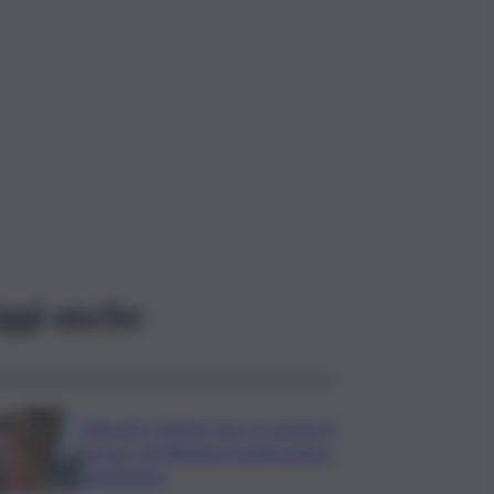
ggi anche
Migranti, Meloni: non c’è spazio in
Ue per chi alimenta immigrazione
clandestina