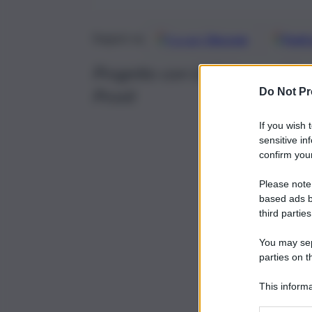
Google
Discover
Fonti 
Seguici su
Progetto con UICI forma 15 nu
Prosit
Do Not Pr
If you wish 
sensitive in
confirm your
Please note
based ads b
third parties
You may sepa
parties on t
This informa
Participants