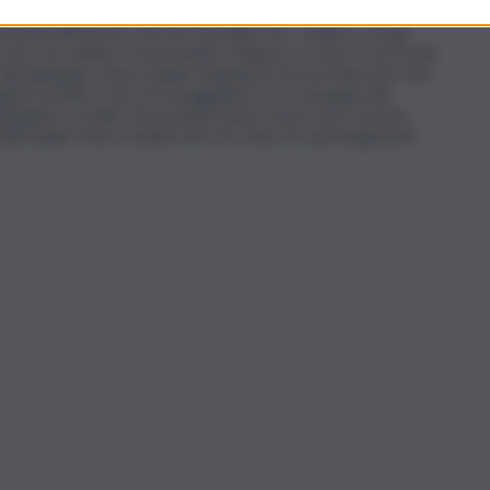
Donata Berlucchi, che ha ricordato che “vedere con gli
 cose, ma vedere con la mente, l’anima e il cuore è un modo
o dal delegato Onav, Danilo Trapanott che ha rimarcato che
atori iscritti a Uici, 20 assaggiatori e la consegna dei
delegato, si tratta “di un primo passo verso una crescita
nella quale Onav Catania avrà un ruolo di coprotagonista”.