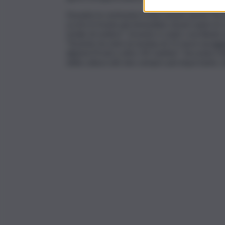
Durante la cerimonia è intervenuta anche Pia 
occhi è il modo più immediato di percepire le
totale di vedere”. L’evento è stato coordinat
“l’evento ha visto la nomina di 15 nuovi assaggi
diplomi Prosit a oltre 30 Cantine”. Secondo il 
della cultura del vino sempre più importante, 