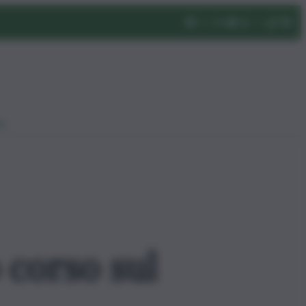
eo
 corso sul