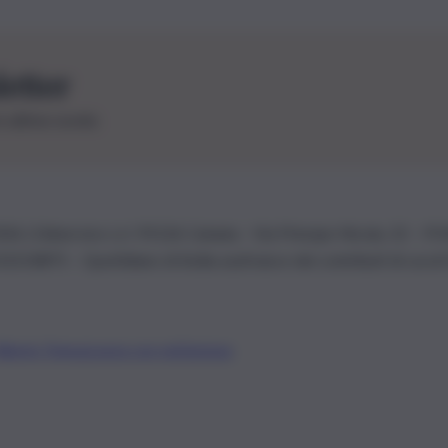
letter
le ultime novità
26 | Ediservice s.r.l. 95126 Catania – Via Principe Nicola, 22 – P
3210875 – Quotidiano di Sicilia usufruisce dei contributi di cui al
Alberto Tregua
Lavora con noi
Gerenza