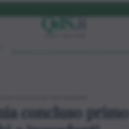
venerdì 7 agosto 2026
Ambiente
Lavoro
Economia
Politica
Cultura
Dai Mercati
Podcast
Vid
 primo corso sul vino per ciechi e ipovedenti
nia concluso primo