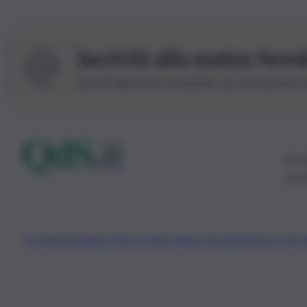
Iscriviti alla nostra News
Iscriviti alla nostra newsletter per non perdere 
© 20
0115
Chi Siamo
Fondazione Etica e Valori Marilù Tregua
Fondatore Carlo 