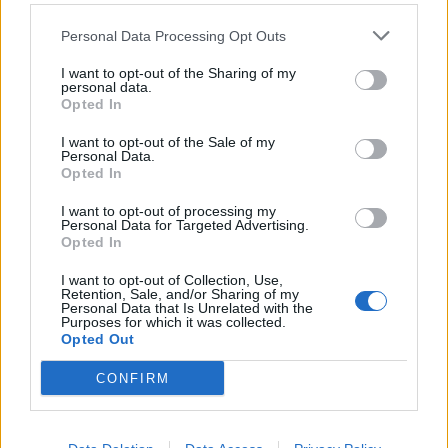
Nicola, 22 – P.IVA: 01153210875 – Cciaa Catania n.
Personal Data Processing Opt Outs
This information may also be disclosed by us to third parties
01153210875 – Quotidiano di Sicilia usufruisce dei
on the IAB’s List of Downstream Participants that may further
contributi di cui al D.lgs n. 70/2017
I want to opt-out of the Sharing of my
disclose it to other third parties.
personal data.
Opted In
I want to opt-out of the Sale of my
Personal Data.
Chi Siamo
Opted In
Fondazione Etica e Valori Marilù Tregua
Fondatore Carlo Alberto Tregua
Lavora con noi
I want to opt-out of processing my
Personal Data for Targeted Advertising.
Gerenza
Opted In
I want to opt-out of Collection, Use,
Retention, Sale, and/or Sharing of my
Personal Data that Is Unrelated with the
Purposes for which it was collected.
Opted Out
Scarica l’app
CONFIRM
Privacy Policy
Preferenze Privacy