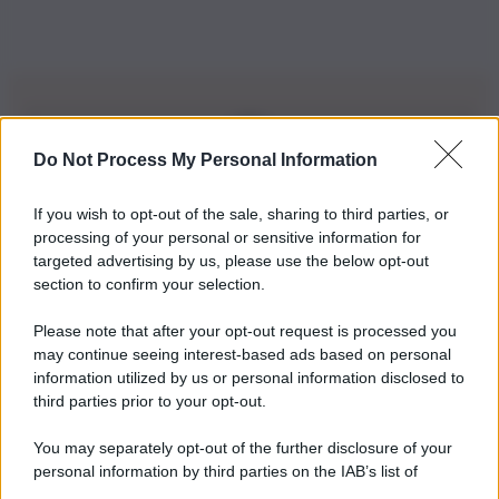
Do Not Process My Personal Information
Iscriviti alla nostra Newsletter
If you wish to opt-out of the sale, sharing to third parties, or
Iscriviti alla nostra newsletter per non perdere le ultime
processing of your personal or sensitive information for
novità
targeted advertising by us, please use the below opt-out
section to confirm your selection.
Iscriviti Ora
Please note that after your opt-out request is processed you
may continue seeing interest-based ads based on personal
information utilized by us or personal information disclosed to
third parties prior to your opt-out.
You may separately opt-out of the further disclosure of your
personal information by third parties on the IAB’s list of
© 2026 | Ediservice s.r.l. 95126 Catania – Via Principe
downstream participants.