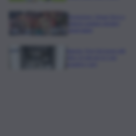
Enoturismo, Cinque Terre e
Salento guidano desideri
degli italiani
Banche, First Cisl: boom utili,
oltre 15 mln per le 5 più
grandi in I sem