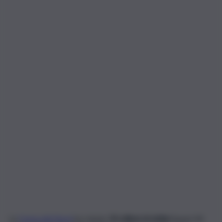
La
Corea del Nord
ha rubato
50 milioni di dollari
(quasi 44