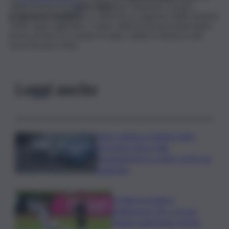
milioni di euro) in
cripto-valute
per finanziare i propri
programmi missilistici
. Lo afferma un rapporto delle Nazioni
Unite citato dalla Bbc. I cyber-attacchi nordcoreani hanno
preso di mira tre scambi di cripto-valute in America del
nord, Europa e Asia.
Leggi anche
Auto rubata a Catania, ladro
arrestato dopo folle
inseguimento in centro: ferito un
poliziotto
Il Palermo batte il
Melbourne City e fa suo
l’Anglo-palermitan Trophy