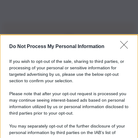
Do Not Process My Personal Information
Iscriviti alla nostra Newsletter
If you wish to opt-out of the sale, sharing to third parties, or
Iscriviti alla nostra newsletter per non perdere le ultime
processing of your personal or sensitive information for
novità
targeted advertising by us, please use the below opt-out
section to confirm your selection.
Iscriviti Ora
Please note that after your opt-out request is processed you
may continue seeing interest-based ads based on personal
information utilized by us or personal information disclosed to
third parties prior to your opt-out.
You may separately opt-out of the further disclosure of your
personal information by third parties on the IAB’s list of
© 2026 | Ediservice s.r.l. 95126 Catania – Via Principe