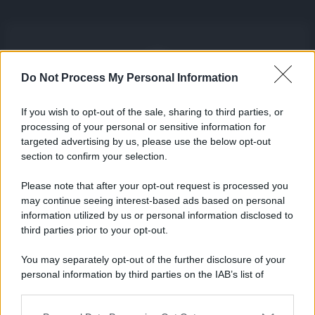
Do Not Process My Personal Information
Iscriviti alla nostra Newsletter
If you wish to opt-out of the sale, sharing to third parties, or
Iscriviti alla nostra newsletter per non perdere le ultime
processing of your personal or sensitive information for
novità
targeted advertising by us, please use the below opt-out
section to confirm your selection.
Iscriviti Ora
Please note that after your opt-out request is processed you
may continue seeing interest-based ads based on personal
information utilized by us or personal information disclosed to
third parties prior to your opt-out.
You may separately opt-out of the further disclosure of your
personal information by third parties on the IAB’s list of
© 2026 | Ediservice s.r.l. 95126 Catania – Via Principe
downstream participants.
Nicola, 22 – P.IVA: 01153210875 – Cciaa Catania n.