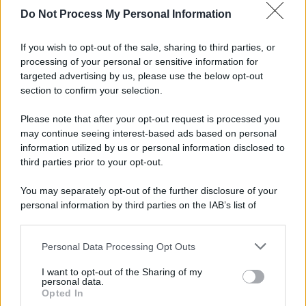
Do Not Process My Personal Information
Iscriviti alla nostra Newsletter
If you wish to opt-out of the sale, sharing to third parties, or
Iscriviti alla nostra newsletter per non perdere le ultime
processing of your personal or sensitive information for
novità
targeted advertising by us, please use the below opt-out
section to confirm your selection.
Iscriviti Ora
Please note that after your opt-out request is processed you
may continue seeing interest-based ads based on personal
information utilized by us or personal information disclosed to
third parties prior to your opt-out.
You may separately opt-out of the further disclosure of your
personal information by third parties on the IAB’s list of
© 2026 | Ediservice s.r.l. 95126 Catania – Via Principe
downstream participants.
Nicola, 22 – P.IVA: 01153210875 – Cciaa Catania n.
Personal Data Processing Opt Outs
This information may also be disclosed by us to third parties
01153210875 – Quotidiano di Sicilia usufruisce dei
on the IAB’s List of Downstream Participants that may further
contributi di cui al D.lgs n. 70/2017
I want to opt-out of the Sharing of my
disclose it to other third parties.
personal data.
Opted In