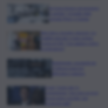
Se fosse il lavoro ad assumere
il capitale? Un’analisi della
vicenda Pfizer a Catania
Rete idrica, incendi e dissesto, tra
fragilità naturale e mano umana.
Cocina al QdS: “Così agiamo contro
le emergenze”
Bitdefender: popolarità de
L’Odissea usata per
diffondere malware
Covid, ‘Conte-day’ in
commissione: “non sono un eroe
ma un uomo corretto, non
troverete nulla”