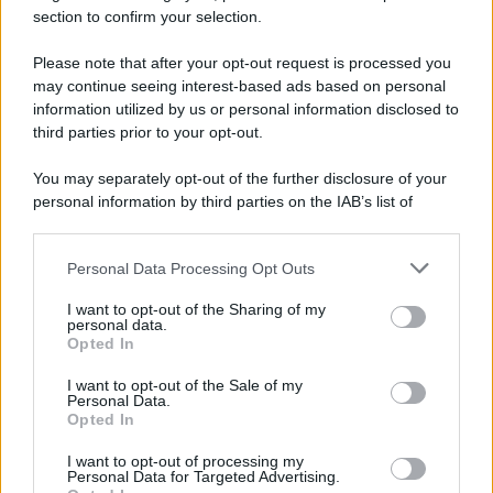
section to confirm your selection.
Iscriviti Ora
Please note that after your opt-out request is processed you
may continue seeing interest-based ads based on personal
information utilized by us or personal information disclosed to
third parties prior to your opt-out.
You may separately opt-out of the further disclosure of your
personal information by third parties on the IAB’s list of
© 2026 | Ediservice s.r.l. 95126 Catania – Via Principe
downstream participants.
Nicola, 22 – P.IVA: 01153210875 – Cciaa Catania n.
Personal Data Processing Opt Outs
This information may also be disclosed by us to third parties
01153210875 – Quotidiano di Sicilia usufruisce dei
on the IAB’s List of Downstream Participants that may further
contributi di cui al D.lgs n. 70/2017
I want to opt-out of the Sharing of my
disclose it to other third parties.
personal data.
Opted In
I want to opt-out of the Sale of my
Personal Data.
Chi Siamo
Opted In
Fondazione Etica e Valori Marilù Tregua
Fondatore Carlo Alberto Tregua
Lavora con noi
I want to opt-out of processing my
Personal Data for Targeted Advertising.
Gerenza