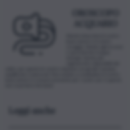
OROSCOPO
ACQUARIO
Niente intaccherà il vostro
buon umore e il vostro
coraggio. Bando agli eccessi
o sprecherete troppa
energia. Sarete più
ragionevoli e disponibili del
solito, per questo le vostre relazioni con gli altri saranno
equilibrate e piacevoli. Non esitate a condividere il vostro
buon umore e a essere presente per i vostri cari. E questo
non vi porterà che bene.
Leggi anche