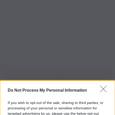
Do Not Process My Personal Information
Iscriviti alla nostra Newsletter
If you wish to opt-out of the sale, sharing to third parties, or
Iscriviti alla nostra newsletter per non perdere le ultime
processing of your personal or sensitive information for
novità
targeted advertising by us, please use the below opt-out