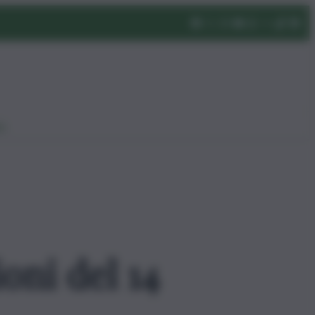
eo
oni del 14