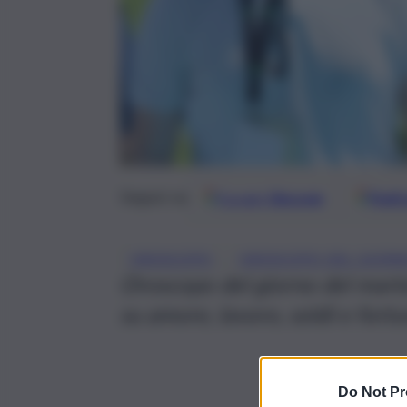
Google
Discover
Fonti 
Seguici su
, 
OROSCOPO
OROSCOPO DEL GIOR
Oroscopo del giorno del marte
su amore, lavoro, soldi e fort
Do Not Pr