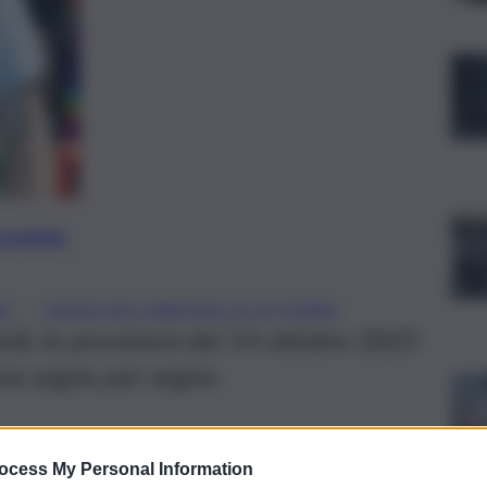
preferite
, 
NO
OROSCOPO MARTEDÌ 14 OTTOBRE
dì, le previsioni del 14 ottobre 2025
una segno per segno.
ocess My Personal Information