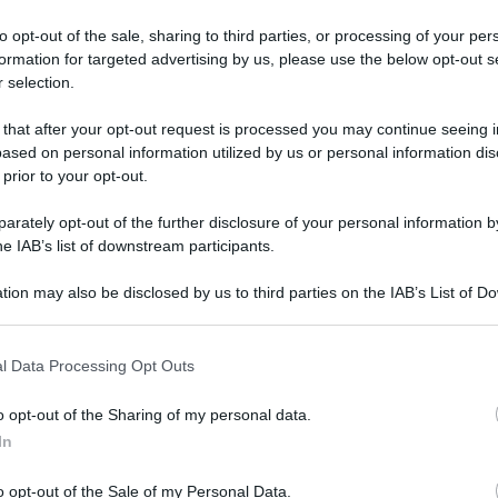
to opt-out of the sale, sharing to third parties, or processing of your per
formation for targeted advertising by us, please use the below opt-out s
 selection.
 that after your opt-out request is processed you may continue seeing i
ased on personal information utilized by us or personal information dis
 prior to your opt-out.
rately opt-out of the further disclosure of your personal information by
he IAB’s list of downstream participants.
come trascorreranno la giornata i 12 segni zodiacali (Ariete,
tion may also be disclosed by us to third parties on the IAB’s List of 
 Scorpione, Sagittario, Capricorno, Acquario, Pesci) e quali
 that may further disclose it to other third parties.
ella vita quotidiana.
l Data Processing Opt Outs
sul sito
mio-oroscopo-del-giorno.com/
. L’oroscopo è
 riferimento al transito e agli spostamenti dei pianeti
o opt-out of the Sharing of my personal data.
In
ottobre 2025
o opt-out of the Sale of my Personal Data.