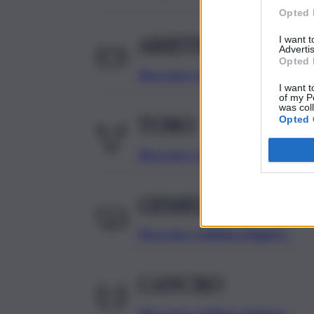
Opted 
ARIETE
I want 
Advertis
Opted 
Clicca qui e continua a leggere…
I want t
of my P
was col
TORO
Opted 
Clicca qui e continua a leggere…
GEMELLI
Clicca qui e continua a leggere…
CANCRO
Clicca qui e continua a leggere…