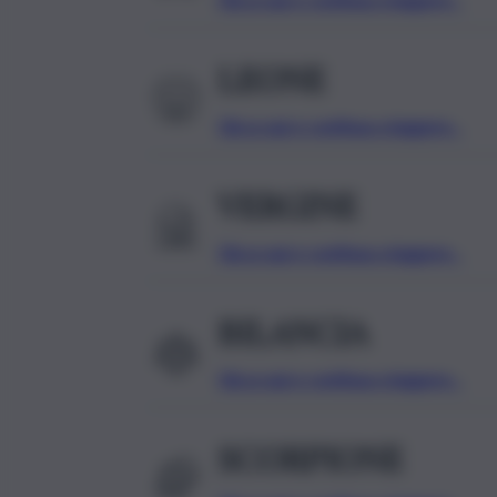
LEONE
Clicca qui e continua a leggere…
VERGINE
Clicca qui e continua a leggere…
BILANCIA
Clicca qui e continua a leggere…
SCORPIONE