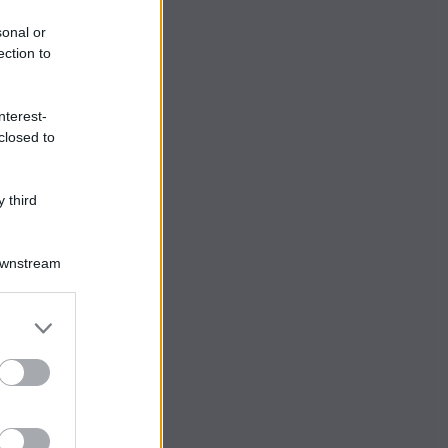
sonal or
ection to
nterest-
closed to
 third
Downstream