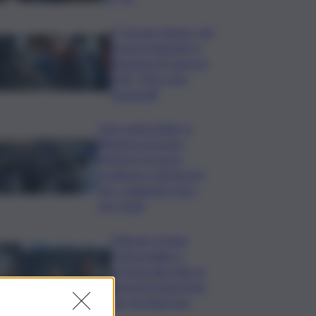
Il “circolo vizioso” dei
tirocini regionali, la
denuncia di Lauria al
QdS: “Non sono
funzionali”
Caro voli in Sicilia, la
Regione proroga i
rimborsi: la nuova
scadenza e gli importi
per i viaggiatori da e
per l’Isola
Palermo, il molo
trapezoidale si
avvicina alla città: al
via la fermata Amat
per tre linee bus