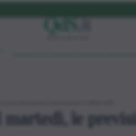
giovedì 6 agosto 2026
Ambiente
Lavoro
Economia
Politica
Cultura
Dai Mercati
Podcast
Vid
roscopo del martedì, le previsioni del 14 ottobre 2025
martedì, le previsi