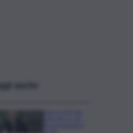
ggi anche
Sogin: in 2025 utile
balza oltre 2,5 mln,
decommissioning al
47,7%