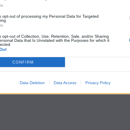
In
to opt-out of processing my Personal Data for Targeted
ing.
In
o opt-out of Collection, Use, Retention, Sale, and/or Sharing
ersonal Data that Is Unrelated with the Purposes for which it
lected.
Out
CONFIRM
Data Deletion
Data Access
Privacy Policy