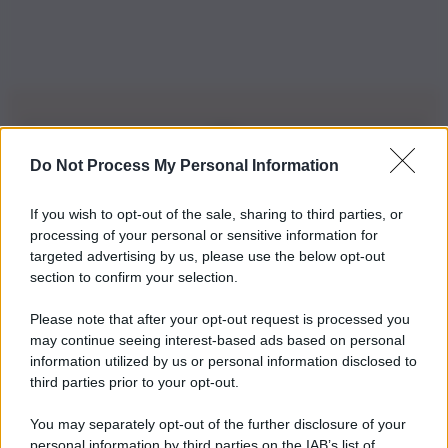
Do Not Process My Personal Information
Iscriviti alla nostra Newsletter
If you wish to opt-out of the sale, sharing to third parties, or
Iscriviti alla nostra newsletter per non perdere le ultime
processing of your personal or sensitive information for
novità
targeted advertising by us, please use the below opt-out
section to confirm your selection.
Iscriviti Ora
Please note that after your opt-out request is processed you
may continue seeing interest-based ads based on personal
information utilized by us or personal information disclosed to
third parties prior to your opt-out.
You may separately opt-out of the further disclosure of your
personal information by third parties on the IAB’s list of