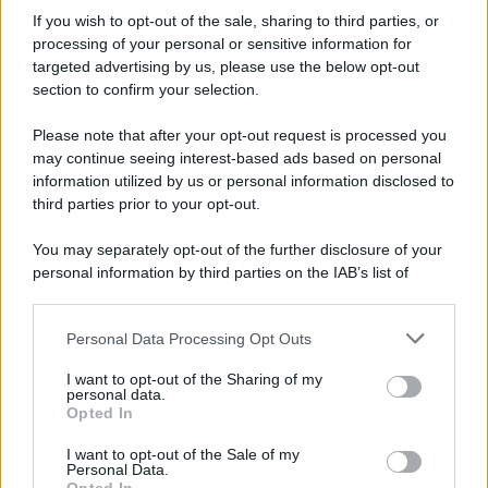
Iscriviti alla nostra Newsletter
If you wish to opt-out of the sale, sharing to third parties, or
Iscriviti alla nostra newsletter per non perdere le ultime
processing of your personal or sensitive information for
novità
targeted advertising by us, please use the below opt-out
section to confirm your selection.
Iscriviti Ora
Please note that after your opt-out request is processed you
may continue seeing interest-based ads based on personal
information utilized by us or personal information disclosed to
third parties prior to your opt-out.
You may separately opt-out of the further disclosure of your
personal information by third parties on the IAB’s list of
© 2026 | Ediservice s.r.l. 95126 Catania – Via Principe
downstream participants.
Nicola, 22 – P.IVA: 01153210875 – Cciaa Catania n.
Personal Data Processing Opt Outs
This information may also be disclosed by us to third parties
01153210875 – Quotidiano di Sicilia usufruisce dei
on the IAB’s List of Downstream Participants that may further
contributi di cui al D.lgs n. 70/2017
I want to opt-out of the Sharing of my
disclose it to other third parties.
personal data.
Opted In
I want to opt-out of the Sale of my
Personal Data.
Chi Siamo