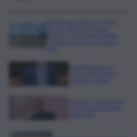
Parcheggiatore abusivo prende a
pietrate vigile urbano, sindaco
Trantino va a trovarlo in ospedale:
“Vicinanza concreta a chi tutela la
città”
Giorgetti incassa ok a
clausola salvaguardia, il
massimo su energia
Delmastro, Camera dice no
a richiesta autorizzazione
utilizzo chat