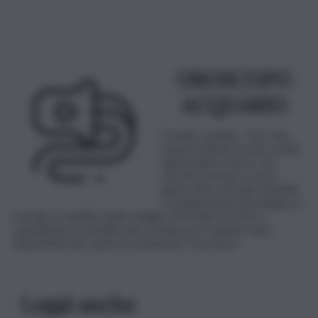
OROSCOPO
ACQUARIO
Il vento cambia… Ed è una
buona notizia! Ci sono svolte
importanti in arrivo, ma
dovrete arrivarci con la
giusta dose di relax mentale
e preparazione psicologica e
morale. Vi sentite molto meglio, ritrovate il sorriso e
soprattutto la serenità che vi mancava. E questo sarà
importante per aprire la strada per il successo.
Leggi anche