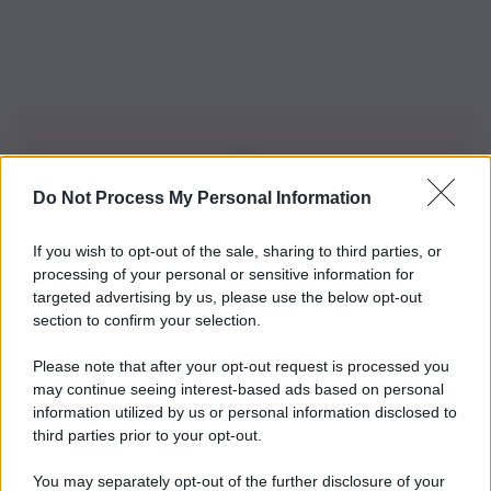
Do Not Process My Personal Information
Iscriviti alla nostra Newsletter
If you wish to opt-out of the sale, sharing to third parties, or
Iscriviti alla nostra newsletter per non perdere le ultime
processing of your personal or sensitive information for
novità
targeted advertising by us, please use the below opt-out
section to confirm your selection.
Iscriviti Ora
Please note that after your opt-out request is processed you
may continue seeing interest-based ads based on personal
information utilized by us or personal information disclosed to
third parties prior to your opt-out.
You may separately opt-out of the further disclosure of your