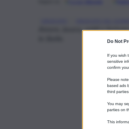
Google
Discover
Fonti 
Seguici su
, 
OROSCOPO
OROSCOPO DEL GIOR
Amore, lavoro, soldi e fortun
le Stelle.
Do Not Pr
If you wish 
sensitive in
confirm your
Please note
based ads b
third parties
You may sepa
parties on t
This informa
Participants