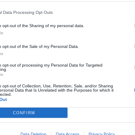
l Data Processing Opt Outs
ROSCOPO CAPRICORNO
o opt-out of the Sharing of my personal data.
se discussioni in vista. Non esitate a prendere informazioni
In
iatevi sopraffare dai bisogni altrui a discapito dei vostri.
troverete una soluzione positiva ai problemi attuali, il che vi
o opt-out of the Sale of my Personal Data.
ipartire su nuove basi. Non dubitate della vostra voce
In
tatela!
to opt-out of processing my Personal Data for Targeted
ing.
In
o opt-out of Collection, Use, Retention, Sale, and/or Sharing
ersonal Data that Is Unrelated with the Purposes for which it
lected.
Out
CONFIRM
Data Deletion
Data Access
Privacy Policy