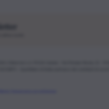
letter
le ultime novità
26 | Ediservice s.r.l. 95126 Catania – Via Principe Nicola, 22 – P
3210875 – Quotidiano di Sicilia usufruisce dei contributi di cui al
Alberto Tregua
Lavora con noi
Gerenza