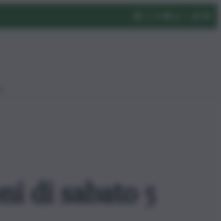
eo
i di sabato 5