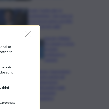
Covid, ‘Conte-day’ in
commissione: “non sono un
eroe ma un uomo corretto,
non troverete nulla”
Guccini, Meloni:
l’ho amato e mi ha
sonal or
formato,
ection to
continuerò a
cantarlo
nterest-
Palermo, l’operazione
closed to
Varchi è anche nel
Sottogoverno:
D’Alessandro nella
 third
commissione
Urbanistica
Downstream