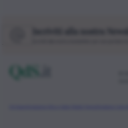
Iscriviti alla nostra News
Iscriviti alla nostra newsletter per non perdere 
© 20
0115
Chi Siamo
Fondazione Etica e Valori Marilù Tregua
Fondatore Carlo 