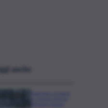
ggi anche
Bitdefender: popolarità
de L’Odissea usata per
diffondere malware