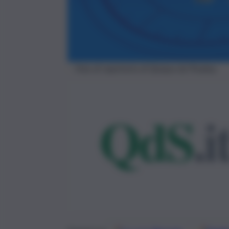
Foto di repertorio di Quique da Pixabay