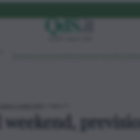
venerdì 7 agosto 2026
Ambiente
Lavoro
Economia
Politica
Cultura
Dai Mercati
Podcast
Vid
sabato 5 luglio 2025
»
Pagina 11
 weekend, prevision