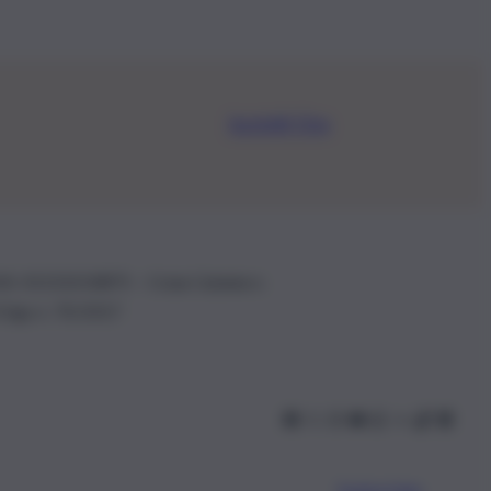
Iscriviti Ora
.IVA: 01153210875 – Cciaa Catania n.
 D.lgs n. 70/2017
Scarica l’app