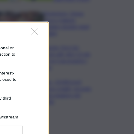
Enoturismo, Cinque
Terre e Salento
guidano desideri degli
italiani
Banche, First Cisl:
sonal or
boom utili, oltre 15 mln
ection to
per le 5 più grandi in I
sem
nterest-
closed to
Usa, -23.000 posti
lavoro a luglio, secondo
dato peggiore del
 third
2026
Downstream