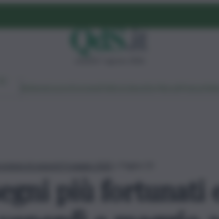
venerdì 7 agosto 2026
Ambiente
Lavoro
Economia
Politica
Cultura
Dai Mercati
Podcast
Vid
previsioni di venerdì 9 maggio 2025
»
Pagina 10
egni più fortunati e