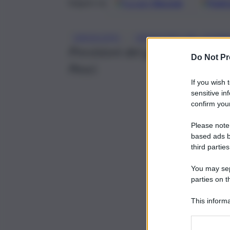
Google
Discover
Fonti 
Seguici su
, 
OROSCOPO
OROSCOPO DEL GIOR
Previsioni del giorno su amore,
Do Not Pr
Pesci.
If you wish 
sensitive in
confirm your
Please note
based ads b
third parties
You may sepa
parties on t
This informa
Participants