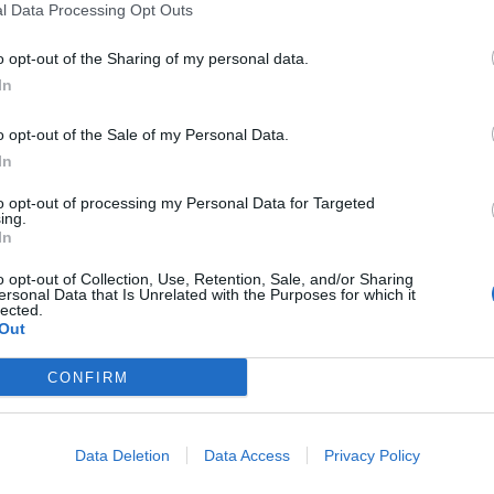
l Data Processing Opt Outs
o opt-out of the Sharing of my personal data.
ROSCOPO SAGITTARIO
In
i scalciare… Ma sarebbe saggio aspettare. Siate pazienti!
o opt-out of the Sale of my Personal Data.
re il vostro equilibrio alimentare. Il vostro organismo ha
ore regolarità. La flessibilità e l’adattabilità sono richieste
In
eri positivi. Se entrate nel gioco sociale, potreste trarne
le idee circolano bene, gli scambi sono fruttuosi.
to opt-out of processing my Personal Data for Targeted
ing.
In
o opt-out of Collection, Use, Retention, Sale, and/or Sharing
ersonal Data that Is Unrelated with the Purposes for which it
lected.
Out
CONFIRM
Data Deletion
Data Access
Privacy Policy