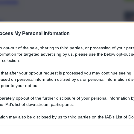
preferite
NO
 lavoro, soldi e fortuna da Ariete a
ocess My Personal Information
to opt-out of the sale, sharing to third parties, or processing of your per
formation for targeted advertising by us, please use the below opt-out s
 selection.
 that after your opt-out request is processed you may continue seeing i
ased on personal information utilized by us or personal information dis
 prior to your opt-out.
rately opt-out of the further disclosure of your personal information by
he IAB’s list of downstream participants.
tion may also be disclosed by us to third parties on the IAB’s List of 
 that may further disclose it to other third parties.