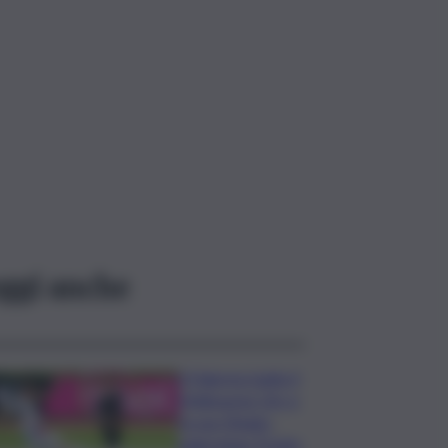
ggi anche
Il Palermo batte il
Melbourne City e
fa suo l’Anglo-
palermitan Trophy