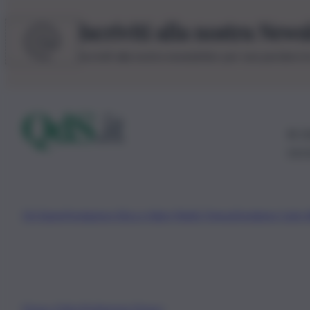
Iscriviti alla nostra News
Iscriviti alla nostra newsletter per non perdere 
© 20
0115
Chi Siamo
Fondazione Etica e Valori Marilù Tregua
Fondatore Carlo 
Privacy Policy
Preferenze Privacy