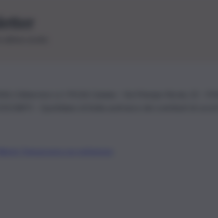
letter
le ultime novità
26 | Ediservice s.r.l. 95126 Catania – Via Principe Nicola, 22 – P
3210875 – Quotidiano di Sicilia usufruisce dei contributi di cui al
Alberto Tregua
Lavora con noi
Gerenza