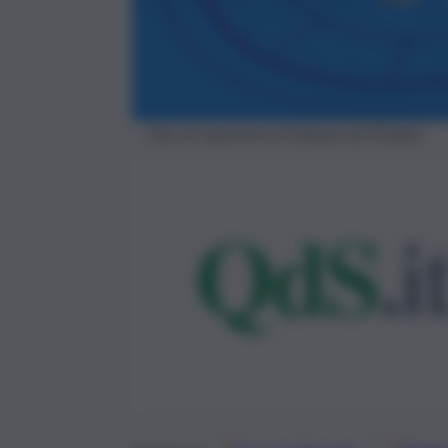
Foto di repertorio di Quique da Pixabay