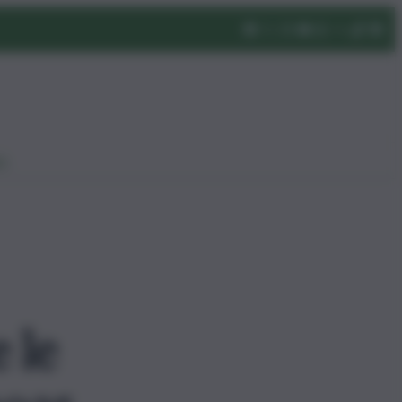
eo
 le