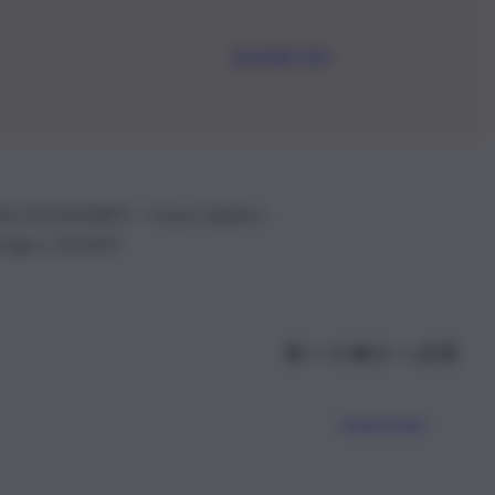
Iscriviti Ora
.IVA: 01153210875 – Cciaa Catania n.
 D.lgs n. 70/2017
Scarica l’app