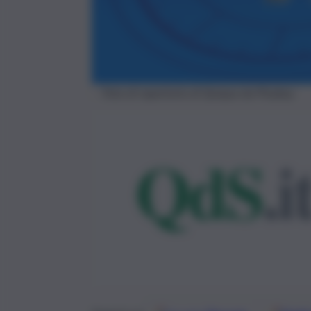
Foto di repertorio di Quique da Pixabay