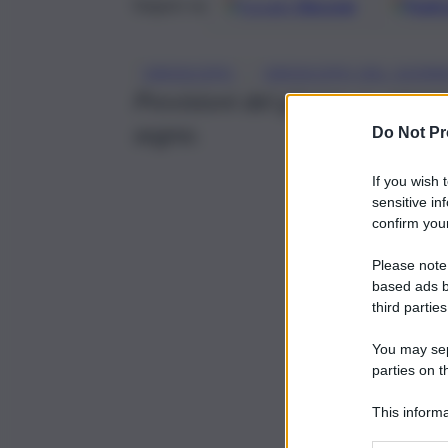
Google
Discover
Fonti 
Seguici su
, 
OROSCOPO
OROSCOPO DEL GIOR
Previsioni del giorno su amore
segno.
Do Not Pr
If you wish 
sensitive in
confirm your
Please note
based ads b
third parties
You may sepa
parties on t
This informa
Participants