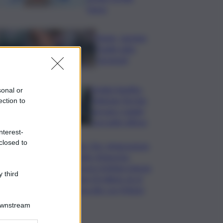
basso
Tennis, Jasmine
Paolini salta
Cincinnati
Arabia Saudita-
sonal or
Pakistan-Turchia
ection to
serrano i ranghi
con patto difesa
nterest-
closed to
Super Zes, integrazione
credito d’imposta:
governo Schifani stanzia
 third
i primi 10 milioni: ok al
protocollo con Meloni
Downstream