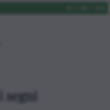
eo
i segni