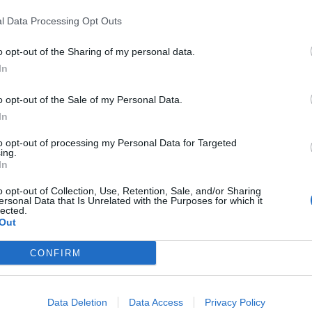
l Data Processing Opt Outs
SCOPO ARIETE
o opt-out of the Sharing of my personal data.
In
imanere aperti agli altri… Siete stati avvisati! Non siete
i che vi frenano, riflessione e calma saranno i vostri
o opt-out of the Sale of my Personal Data.
 risolvere una questione spinosa, l’importante è non
se.
In
to opt-out of processing my Personal Data for Targeted
ing.
In
o opt-out of Collection, Use, Retention, Sale, and/or Sharing
ersonal Data that Is Unrelated with the Purposes for which it
lected.
Out
CONFIRM
Data Deletion
Data Access
Privacy Policy