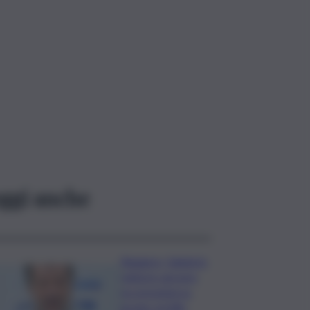
ggi anche
Roggero, Salvini lo
visita in carcere:
no pressioni su
grazia, profilo