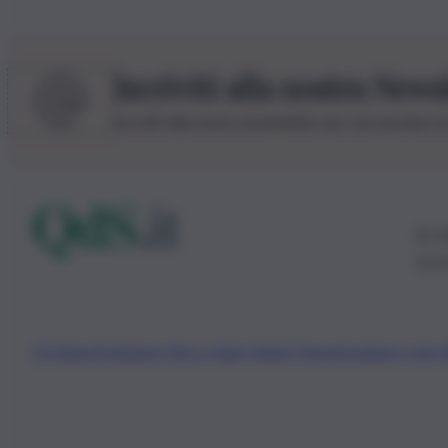
Iscriviti alla nostra News
Iscriviti alla nostra newsletter per non perdere 
© 20
0115
Chi Siamo
Fondazione Etica e Valori Marilù Tregua
Fondatore Carlo 