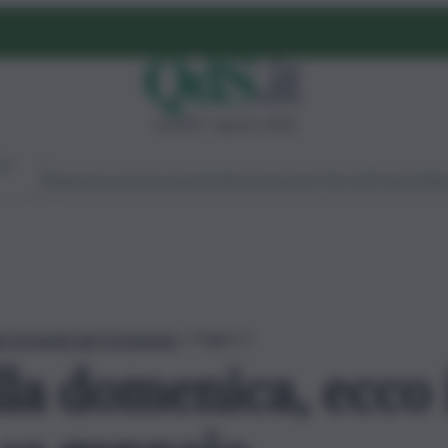
venerdì 7 agosto 2026
Ambiente
Lavoro
Economia
Politica
Cultura
Dai Mercati
Podcast
Vid
i fortunati del 19 gennaio
»
Pagina 2
la domenica, ecco 