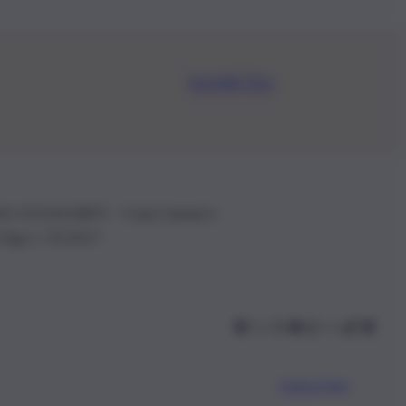
Iscriviti Ora
.IVA: 01153210875 – Cciaa Catania n.
 D.lgs n. 70/2017
Scarica l’app