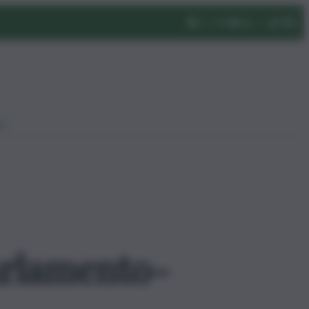
eo
Parlamento-