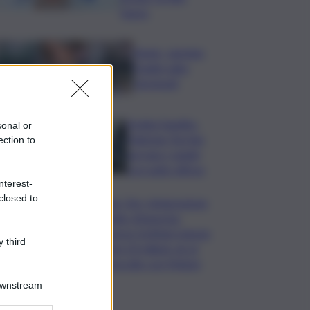
basso
Tennis, Jasmine
Paolini salta
Cincinnati
Arabia Saudita-
sonal or
Pakistan-Turchia
ection to
serrano i ranghi
con patto difesa
nterest-
closed to
Super Zes, integrazione
credito d’imposta:
governo Schifani stanzia
 third
i primi 10 milioni: ok al
protocollo con Meloni
Downstream