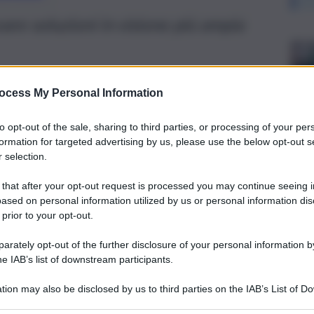
vare soluzioni in visione più ampia
ocess My Personal Information
to opt-out of the sale, sharing to third parties, or processing of your per
formation for targeted advertising by us, please use the below opt-out s
 selection.
 that after your opt-out request is processed you may continue seeing i
ased on personal information utilized by us or personal information dis
 prior to your opt-out.
rately opt-out of the further disclosure of your personal information by
he IAB’s list of downstream participants.
uarda, non esiste uno scontro” sulla Pac post 2027 tra
tion may also be disclosed by us to third parties on the IAB’s List of 
n approccio costruttivo finalizzato a trovare soluzioni”
 non riguarda solo il comparto agricolo e il piano nazionale
 that may further disclose it to other third parties.