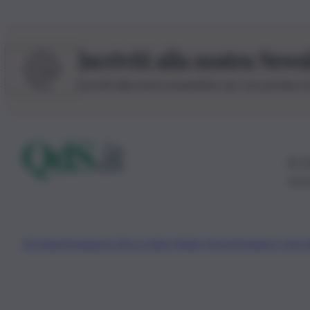
Iscriviti alla nostra News
Iscriviti alla nostra newsletter per non perdere 
© 20
0115
Chi Siamo
Fondazione Etica e Valori Marilù Tregua
Fondatore Carlo 