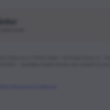
letter
le ultime novità
26 | Ediservice s.r.l. 95126 Catania – Via Principe Nicola, 22 – P
3210875 – Quotidiano di Sicilia usufruisce dei contributi di cui al
Alberto Tregua
Lavora con noi
Gerenza