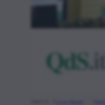
Google
Discover
Fonti 
Seguici su