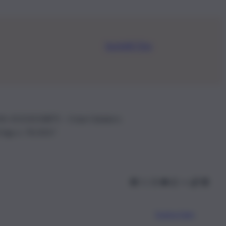
Iscriviti Ora
.IVA: 01153210875 – Cciaa Catania n.
 D.lgs n. 70/2017
Scarica l’app