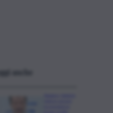
ggi anche
Roggero, Salvini lo
visita in carcere:
no pressioni su
grazia, profilo