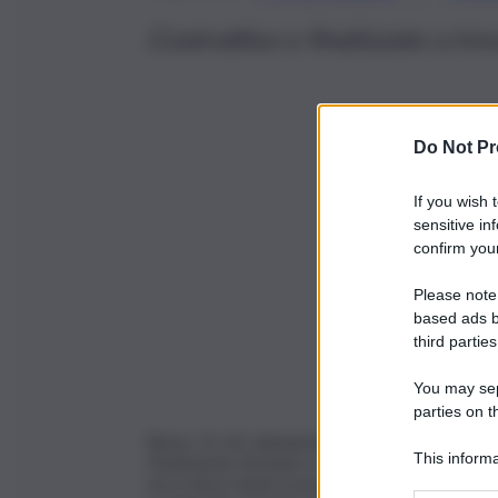
Costruttivo e finalizzato a tro
Do Not Pr
If you wish 
sensitive in
confirm your
Please note
based ads b
third parties
You may sepa
parties on t
Roma, 15 ott. (askanews) – “Per quanto mi rig
This informa
Parlamento Europeo e Consiglio: “vi è sempre u
ma si deve tenere presente che “la discussione
Participants