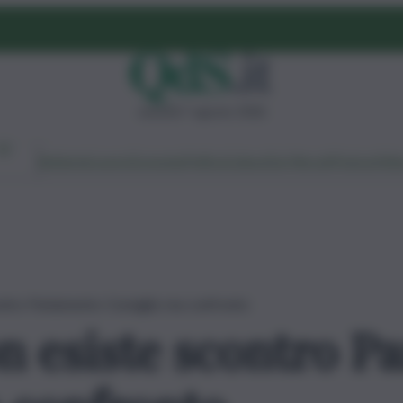
venerdì 7 agosto 2026
Ambiente
Lavoro
Economia
Politica
Cultura
Dai Mercati
Podcast
Vid
contro Parlamento-Consiglio ma confronto
on esiste scontro 