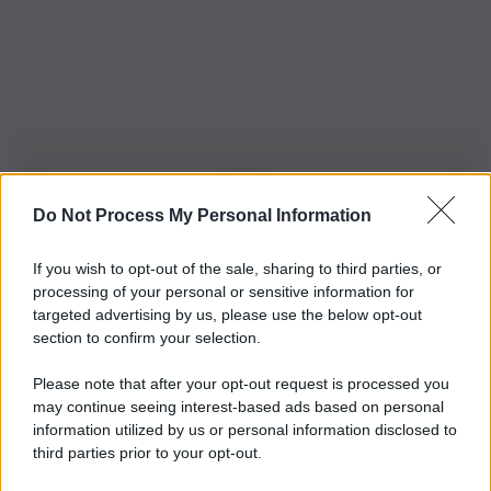
Do Not Process My Personal Information
Iscriviti alla nostra Newsletter
If you wish to opt-out of the sale, sharing to third parties, or
Iscriviti alla nostra newsletter per non perdere le ultime
processing of your personal or sensitive information for
novità
targeted advertising by us, please use the below opt-out
section to confirm your selection.
Iscriviti Ora
Please note that after your opt-out request is processed you
may continue seeing interest-based ads based on personal
information utilized by us or personal information disclosed to
third parties prior to your opt-out.