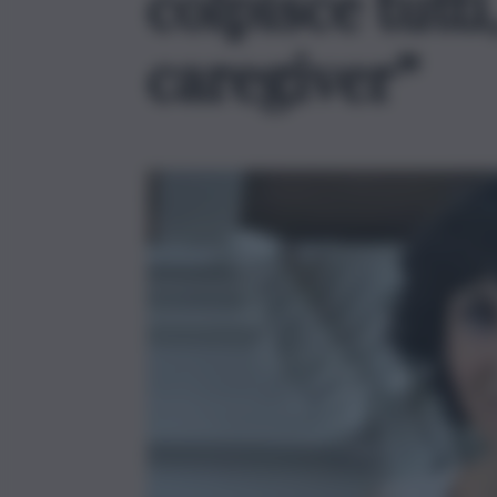
colpisce tutt
caregiver”