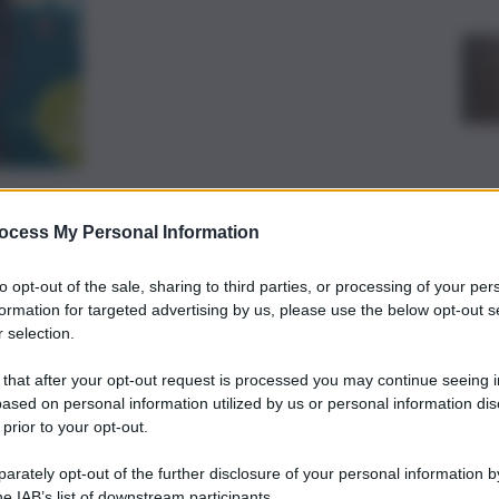
preferite
ocess My Personal Information
, 
BRÒ
TRAGEDIA DI CORLEONE
to opt-out of the sale, sharing to third parties, or processing of your per
he sociali di Palermo Domenica Calabrò
formation for targeted advertising by us, please use the below opt-out s
 selection.
orleone avvenuto oggi
 that after your opt-out request is processed you may continue seeing i
ased on personal information utilized by us or personal information dis
 prior to your opt-out.
rately opt-out of the further disclosure of your personal information by
he IAB’s list of downstream participants.