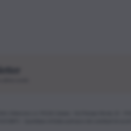
letter
le ultime novità
26 | Ediservice s.r.l. 95126 Catania – Via Principe Nicola, 22 – P
3210875 – Quotidiano di Sicilia usufruisce dei contributi di cui al