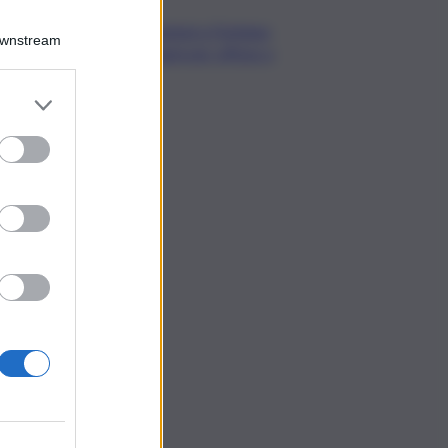
Camera,Opposizioni a Fontana:
Downstream
sanzioni a Bignami per offese a
Scalfaro