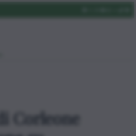
eo
di Corleone