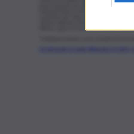
preoccupazioni che ogni genitore ha pensando 
Istituzioni hanno il dovere di potenziare concr
condizione del “dopo di noi”, e la societa tutt
chiusura dell’anno di Palermo Capitale Italiana 
diffusa, capace di costruire un welfare inclus
“Dobbiamo pensare a una comunità che non la
Iscriviti gratis al canale WhatsApp di QdS.i