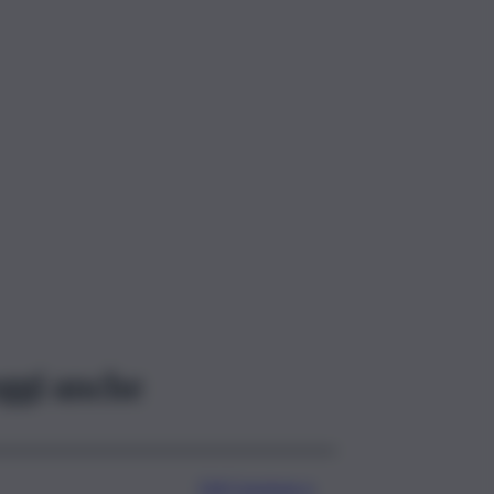
ggi anche
Ddl Coesione e