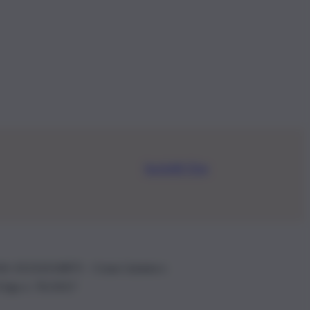
Iscriviti Ora
.IVA: 01153210875 – Cciaa Catania n.
 D.lgs n. 70/2017