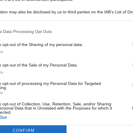
tion may also be disclosed by us to third parties on the IAB’s List of 
 that may further disclose it to other third parties.
l Data Processing Opt Outs
o opt-out of the Sharing of my personal data.
In
o opt-out of the Sale of my Personal Data.
isce profondamente ognuno di noi, e richiama l’attenzione
In
o ogni giorno i caregiver familiari”. Così,
l’assessore alle
ò
dopo l’omicidio-suicidio di
Corleone
. “Quando si
to opt-out of processing my Personal Data for Targeted
 l’incertezza del futuro per il proprio figlio può diventare
ing.
 disabilità, specialmente quando non c’è una rete familiare
In
izi sociali pronti ad accompagnare, ascoltare e sostenere
ando tutto sembra dire il contrario”, dice.
o opt-out of Collection, Use, Retention, Sale, and/or Sharing
ersonal Data that Is Unrelated with the Purposes for which it
lected.
 lasciare indietro nessuno”
Out
CONFIRM
” non è una frase vuota ma è il concentrato delle