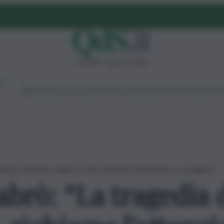
venerdì 7 agosto 2026
Ambiente
Lavoro
Economia
Politica
Cultura
Dai Mercati
Podcast
Vid
ia di Corleone colpisce tutti, richiama l’attenzione su caregiver”
abrò: “La tragedia 