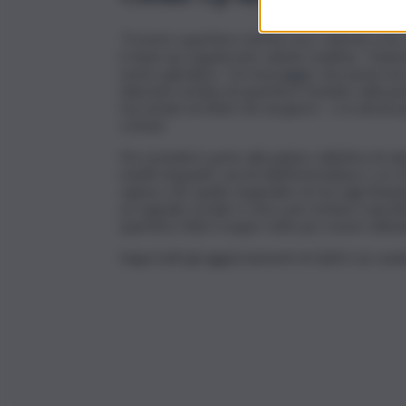
“Il nostro quartiere merita cura. Unisciti a noi
il clean-up organizzato sabato mattina. “Insie
nostro giardino». Un messaggio che punta non 
rilanciare un’idea di quartiere fondato sulla pa
l’accumulo di rifiuti che da giorni – e in alcun
comuni.
Per prendere parte alla pulizia collettiva di sa
muniti di guanti, sacchi dell’immondizia e, se si
sapere che quello al giardino di via Luigi Eina
un segnale sociale e civico per invitare soprat
quartiere finito troppe volte per essere abba
Segui tutti gli aggiornamenti di QdS.it sui cana