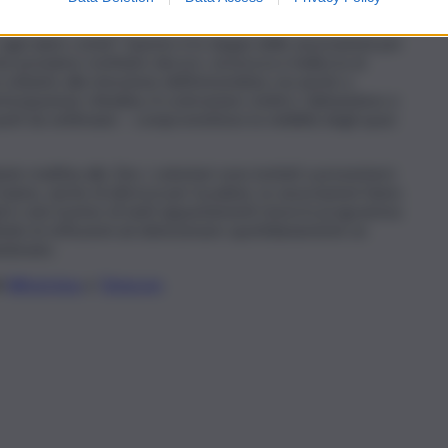
, ogni aiuto conta!”. Questo è lo slogan delle associazioni per
me possiamo restituire decoro, sicurezza e bellezza al
soltanto alla rimozione dell’immondizia, ma anche a
rtecipazione cittadina. A contrastare, inoltre, l’abbandono e
i punti da settimane – compromettono la vivibilità degli spazi
bato mattina allo Zen, i volontari sono invitati a presentarsi
 hanno, anche di attrezzi per la pulizia. Le associazioni fanno
udi è solo il primo di tanti appuntamenti messi in programma:
tutto le istituzioni ad attenzionare quotidianamente un
ndonato.
li
WhatsApp
e
Telegram