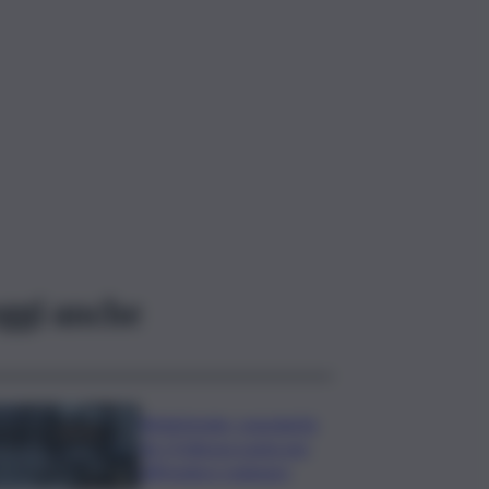
ggi anche
Bitdefender: popolarità
de L’Odissea usata per
diffondere malware