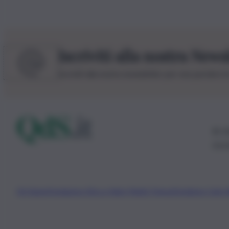
Iscriviti alla nostra News
Iscriviti alla nostra newsletter per non perdere 
© 20
0115
Chi Siamo
Fondazione Etica e Valori Marilù Tregua
Fondatore Carlo 