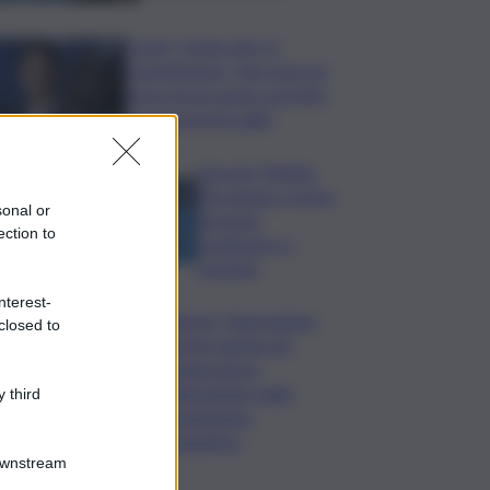
Covid, ‘Conte-day’ in
commissione: “non sono un
eroe ma un uomo corretto,
non troverete nulla”
Guccini, Meloni:
l’ho amato e mi ha
sonal or
formato,
ection to
continuerò a
cantarlo
nterest-
Palermo, l’operazione
closed to
Varchi è anche nel
Sottogoverno:
D’Alessandro nella
 third
commissione
Urbanistica
Downstream