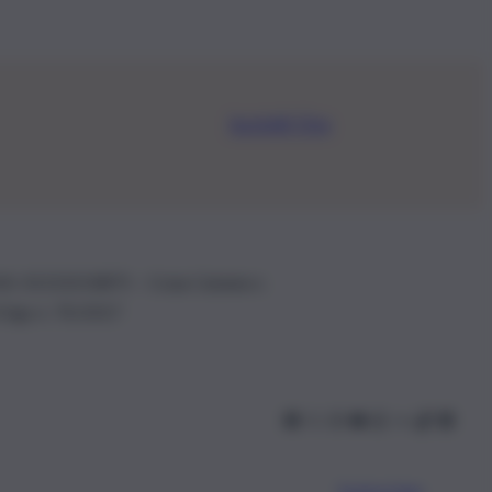
Iscriviti Ora
.IVA: 01153210875 – Cciaa Catania n.
 D.lgs n. 70/2017
Scarica l’app