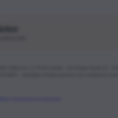
letter
le ultime novità
26 | Ediservice s.r.l. 95126 Catania – Via Principe Nicola, 22 – P
3210875 – Quotidiano di Sicilia usufruisce dei contributi di cui al
Alberto Tregua
Lavora con noi
Gerenza