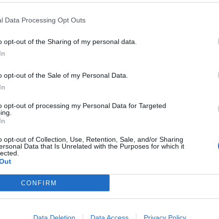
l Data Processing Opt Outs
o la fanno da padrone non permettendo ai residenti di
o opt-out of the Sharing of my personal data.
l quartiere. L’immondizia invade strade, piazzette e aree
In
bile” gli abitanti del quartiere provano a reagire. Le
to una giornata di
pulizia collettiva
per restituire decoro e
o opt-out of the Sale of my Personal Data.
In
iardino di via Luigi Einaudi
to opt-out of processing my Personal Data for Targeted
ing.
In
o opt-out of Collection, Use, Retention, Sale, and/or Sharing
ne San Filippo Neri APS, con la collaborazione di Boxing
ersonal Data that Is Unrelated with the Purposes for which it
ente i cittadini in un’azione concreta di cura del bene
lected.
Out
con ritrovo alle 9 all’ingresso del
giardino di via Luigi
CONFIRM
e del quartiere
per la pulizia dell’area verde.
ostro quartiere merita di più”
Data Deletion
Data Access
Privacy Policy