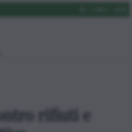
eo
ntro rifiuti e