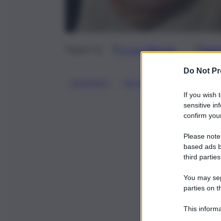
Google
Discover
Fonti 
Seguici su
Do Not Pr
, 
, 
, 
DEGRADO
PALERMO
RIFIUTI
Z
If you wish 
sensitive in
confirm your
Please note
based ads b
third parties
You may sepa
parties on t
This informa
Participants