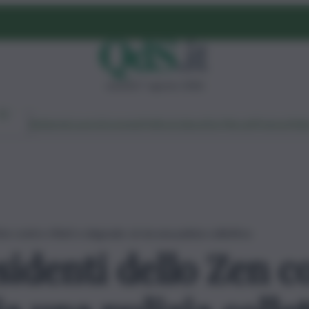
venerdì 7 agosto 2026
Ambiente
Lavoro
Economia
Politica
Cultura
Dai Mercati
Podcast
Vid
en contro rifiuti e degrado: al via una pulizia collettiva
sidenti dello Zen co