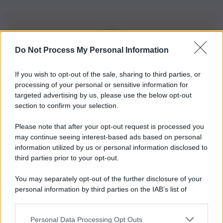
Do Not Process My Personal Information
Iscriviti alla nostra Newsletter
If you wish to opt-out of the sale, sharing to third parties, or
Iscriviti alla nostra newsletter per non perdere le ultime
processing of your personal or sensitive information for
novità
targeted advertising by us, please use the below opt-out
section to confirm your selection.
Iscriviti Ora
Please note that after your opt-out request is processed you
may continue seeing interest-based ads based on personal
information utilized by us or personal information disclosed to
third parties prior to your opt-out.
You may separately opt-out of the further disclosure of your
personal information by third parties on the IAB’s list of
© 2026 | Ediservice s.r.l. 95126 Catania – Via Principe
downstream participants.
Nicola, 22 – P.IVA: 01153210875 – Cciaa Catania n.
Personal Data Processing Opt Outs
This information may also be disclosed by us to third parties
01153210875 – Quotidiano di Sicilia usufruisce dei