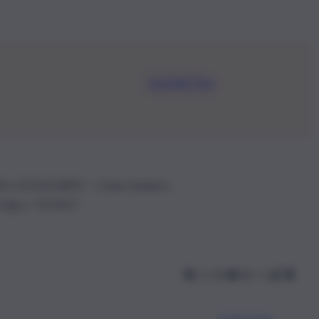
Iscriviti Ora
.IVA: 01153210875 – Cciaa Catania n.
 D.lgs n. 70/2017