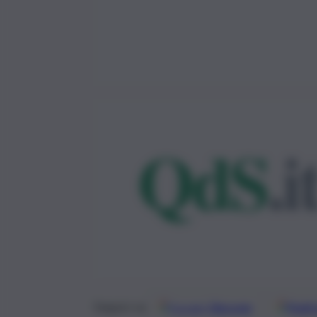
Google
Discover
Fonti 
Seguici su