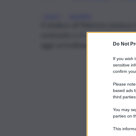
, 
DIVIETI
PALERMO
Il sindaco di Palermo Leoluca 
contrasto e il contenimento de
oggi un’ordinanza
Do Not Pr
If you wish 
sensitive in
confirm your
Please note
based ads b
third parties
You may sepa
parties on t
This informa
Participants