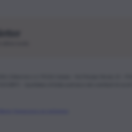
letter
le ultime novità
26 | Ediservice s.r.l. 95126 Catania – Via Principe Nicola, 22 – P
3210875 – Quotidiano di Sicilia usufruisce dei contributi di cui al
Alberto Tregua
Lavora con noi
Gerenza