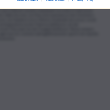
 Sant’Anna; piazza Croce dei Vespri/piazza Aragona; piazza
ia Cagliari; via Cagliari/Piazza Teatro Santa Cecilia. Gli
 sopra indicati saranno individuati secondo le indicazioni
ato della Vucciria: via Maccheronai/piazza San Domenico
o); via Pannieri/corso Vittorio Emanuele (accesso); vicolo
a Argenteria/vicolo Paterna (deflusso); via dei
; vicolo Mezzani/via dei Frangiai (deflusso). Resta sempre
 agli esercizi commerciali legittimamente aperti nel rispetto
bramento.