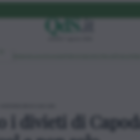
venerdì 7 agosto 2026
Ambiente
Lavoro
Economia
Politica
Cultura
Dai Mercati
Podcast
Vid
estrizioni alcol e non solo
 i divieti di Capo