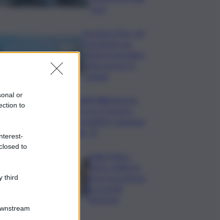
euro
Eruzione Etna, voli
ripristinati con
effetto immediato
all’aeroporto di
Catania
sonal or
Mondiali Wakeboard:
ection to
primo oro è azzurro,
Noa Gualtieri campione
Under 14
nterest-
closed to
Dalla Sicilia a
Roma, politici in
ferie tra urgenze
 third
e progetti
elettorali
Downstream