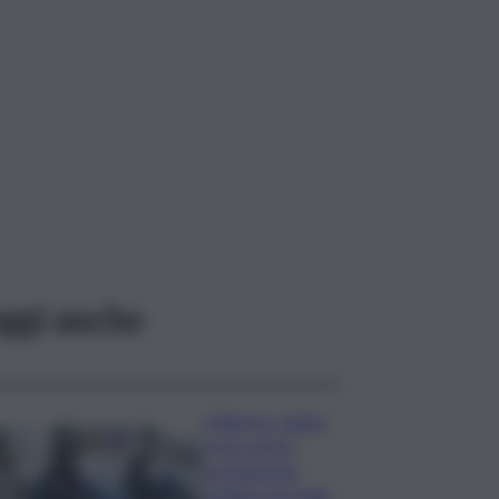
ggi anche
Palermo, rapina
in un centro
scommesse:
bottino da 5mila