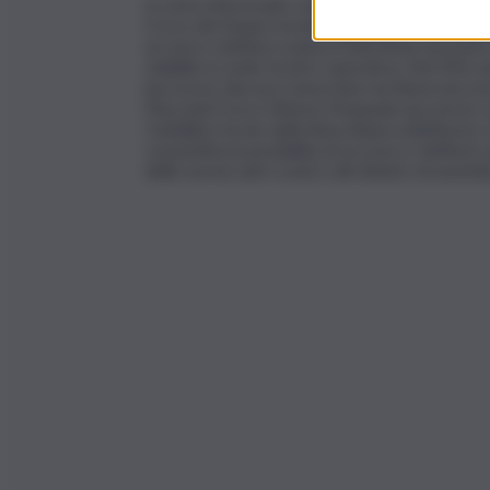
Le aree interessate sono via Lattarini/piazza
Croce dei Vespri/vicolo Valguarnera; via Roma/v
accessi e deflussi a piazza Sant’Anna nei punti
stabilite in sede tecnico operativa. Nel Merc
(accesso); discesa Caracciolo/via Roma (access
Mezzani/Corso Vittorio Emanuele (accesso); vi
Coltellieri/vicolo della Rosa Bianca (deflusso)
consentita la possibilità di accesso e deflusso
delle norme anti-covid e del divieto di assem