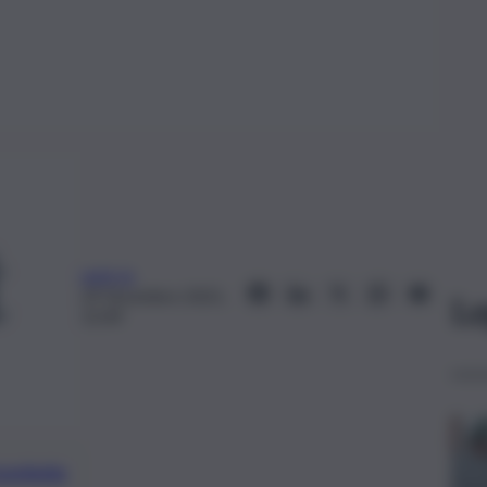
web-la
29 Dicembre 2021,
Le
15:49
preferite