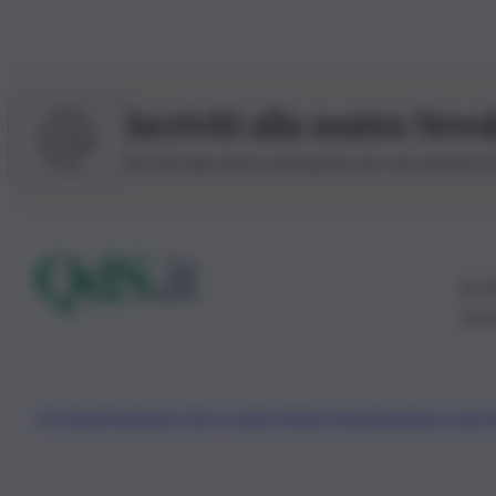
Iscriviti alla nostra News
Iscriviti alla nostra newsletter per non perdere 
© 20
0115
Chi Siamo
Fondazione Etica e Valori Marilù Tregua
Fondatore Carlo 