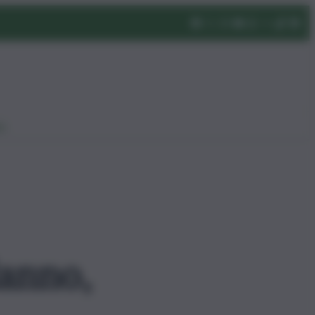
eo
danno,