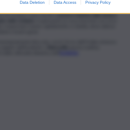
Data Deletion
Data Access
Privacy Policy
’arrivo dei soccorsi che, intervenuti sul posto insieme ai
e di recupero sono riusciti a
estrarre l’autista dalle lamiere
ito dello schianto.
A quel punto la corsa al pronto soccorso
o per trasportare l’uomo rapidamente a Catania, dove adesso
ebbero essere gravi.
momentaneamente bloccata, con le Forze dell’Ordine al lavoro
 seguito dell’incidente a
Biancavilla
questa mattina.
isalire all’esatta dinamica dell
‘
incidente.