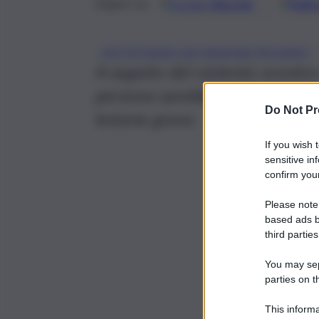
Google
Discover
Fonti 
Seguici su
AUTOSTRADA A20 MESSINA-PALERMO
A seguito del violento scontro
persona sarebbe rimasta ferit
Do Not Pr
lesione grave.
If you wish 
sensitive in
confirm your
Please note
based ads b
third parties
You may sepa
parties on t
This informa