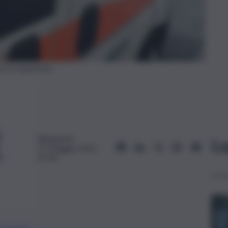
 di repertorio
Redazione
Le
27 Maggio 2025,
07:30