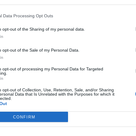
 that may further disclose it to other third parties.
l Data Processing Opt Outs
 si è registrato sull’
A20 Messina-Palermo,
poco dopo le
o opt-out of the Sharing of my personal data.
nfatti, nei pressi del viadotto Caronia due automobili si sono
donna di
37 anni,
deceduta sul colpo
dopo essere rimasta
In
o opt-out of the Sale of my Personal Data.
t, news e aggiornamenti CLICCA QUI
In
portata d’urgenza al
Policlinico di Messina.
A seguito del
za persona sarebbe rimasta ferita ma, fortunatamente,
to opt-out of processing my Personal Data for Targeted
ing.
 ha bloccato il traffico nella direzione di Palermo. Sul luogo
In
 per tutti i rilievi del caso.
o opt-out of Collection, Use, Retention, Sale, and/or Sharing
a Biancavilla
ersonal Data that Is Unrelated with the Purposes for which it
lected.
Out
to nelle scorse ore a
Biancavilla (a Catania)
, luogo in cui –
CONFIRM
ì 26 di maggio –
un camion che trasportava un
rtamento,
si sarebbe schiantato contro un muro per poi
a.
L’impatto, particolarmente violento,
è avvenuto in via