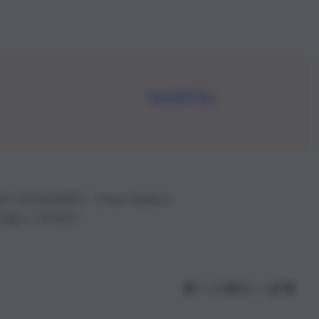
Iscriviti Ora
.IVA: 01153210875 – Cciaa Catania n.
 D.lgs n. 70/2017