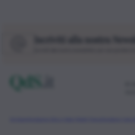
Iscriviti alla nostra News
Iscriviti alla nostra newsletter per non perdere 
© 20
0115
Chi Siamo
Fondazione Etica e Valori Marilù Tregua
Fondatore Carlo 