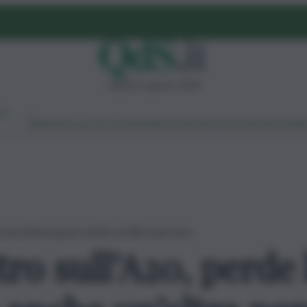
sabato 8 agosto 2026
Ambiente
Lavoro
Economia
Politica
Cultura
Dai Mercati
Podcast
Vid
ta una donna: grave anche un’altra persona
ro sull’A20, perde 