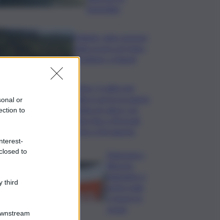
domiciliari
Follador wine sponsor
della mostra di Heinz
Schattner a Napoli
Meteo, il caldo non
molla: in arrivo la quarta
sonal or
ondata di calore con
ection to
punte fino a 40 gradi
anche a Ferragosto
nterest-
closed to
Disgrazia a
Riposto:
bagnante si
 third
sente male
e muore in
acqua
Downstream