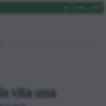
eo
la vita una