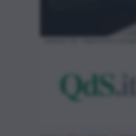
ambulanza 118 – Imagoeconomica Immagine