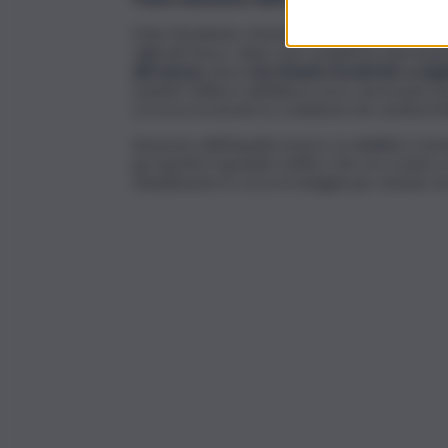
Dato l’incidente, immediata la segnalazione e l
vigili del fuoco, dopo una complessa operazion
del mezzo,
dove
era rimasto incastrato a segu
tramite l’utilizzo dell’elisoccorso, necessari
si trova ricoverato in condizioni che sembrer
Sul posto dell’impatto invece, la viabilità è 
per gestire il grande traffico che si è creato a
Attualmente in corso le indagini per tentare di r