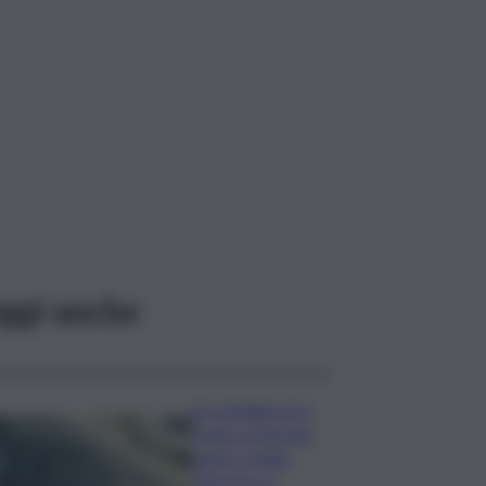
ggi anche
Accoltellarono il
rivale a Marsala:
padre e figlio
finiscono ai