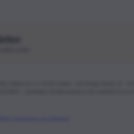
letter
le ultime novità
26 | Ediservice s.r.l. 95126 Catania – Via Principe Nicola, 22 – P
3210875 – Quotidiano di Sicilia usufruisce dei contributi di cui al
Alberto Tregua
Lavora con noi
Gerenza