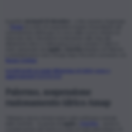
A partire
da lunedì 23 dicembre
– e fino al primo di gennaio
– l’
Amap
ha scelto di sospendere il piano straordinario del
razionamento dell’acqua. In corso dallo scorso ottobre (e
rinnovato dal 2 dicembre), la decisione sullo stop allo
slittamento idrico e l’alternanza tra un comune e l’altro è
stato annunciato da
Lagalla
e
Sciortino
(sindaco di Palermo
e amministratore unico Amap) dopo l’incontro avvenuto con
Renato Schifani.
Iscriviti gratis al canale WhatsApp di QdS.it, news e
aggiornamenti CLICCA QUI
Palermo, sospensione
razionamento idrico Amap
“Abbiamo deciso di intervenire nella settimana centrale
delle festività – le parole di
Lagalla
e
Sciortino
– anche in
considerazione del rientro in sede di molti palermitani e di