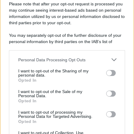
Please note that after your opt-out request is processed you
may continue seeing interest-based ads based on personal
information utilized by us or personal information disclosed to
third parties prior to your opt-out.
You may separately opt-out of the further disclosure of your
personal information by third parties on the IAB’s list of
© 2026 | Ediservice s.r.l. 95126 Catania – Via Principe
downstream participants.
Nicola, 22 – P.IVA: 01153210875 – Cciaa Catania n.
Personal Data Processing Opt Outs
This information may also be disclosed by us to third parties
01153210875 – Quotidiano di Sicilia usufruisce dei
on the IAB’s List of Downstream Participants that may further
contributi di cui al D.lgs n. 70/2017
I want to opt-out of the Sharing of my
disclose it to other third parties.
personal data.
Opted In
I want to opt-out of the Sale of my
Personal Data.
Chi Siamo
Opted In
Fondazione Etica e Valori Marilù Tregua
Fondatore Carlo Alberto Tregua
Lavora con noi
I want to opt-out of processing my
Personal Data for Targeted Advertising.
Gerenza
Opted In
I want to opt-out of Collection, Use,