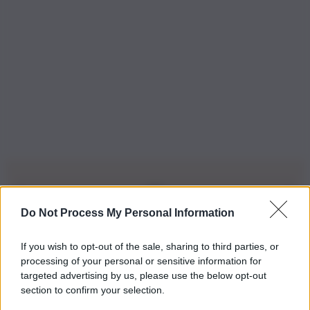
Do Not Process My Personal Information
Iscriviti alla nostra Newsletter
If you wish to opt-out of the sale, sharing to third parties, or
Iscriviti alla nostra newsletter per non perdere le ultime
processing of your personal or sensitive information for
novità
targeted advertising by us, please use the below opt-out
section to confirm your selection.
Iscriviti Ora