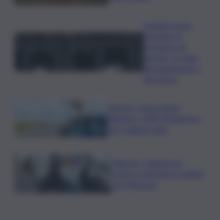
Quando arriva
l’assegno di
inclusione ad
agosto? Le date
del pagamento e
dei rinnovi
Turismo, Osservatorio
Telepass: +20% di interesse
per i viaggi in auto
Palermo, rapina in un
centro scommesse: bottino
da 5mila euro