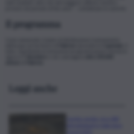
tanti studenti, oltre che del maggiore afflusso turistico
previsto nel periodo di fine anno” – sottolineano le autorità.
Il programma
Come annunciato, il piano di distribuzione/razionamento
dell’acqua sul territorio di
Palermo
riprenderà il
2 gennaio.
Il
tutto, rispettando la turnazione/programmazione entrata in
vigore il
7 dicembre
e che coinvolgerà
oltre 250.000
utenze
di
Palermo
.
Leggi anche
Caretta caretta, circa 280
nidi individuati in Italia dopo
record 2025