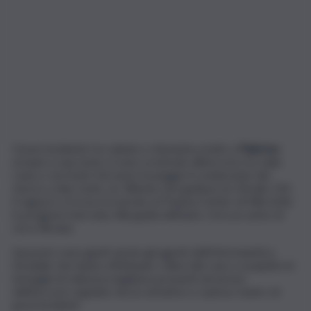
Grave incidente tra sabato e domenica notte a
Palermo
:
un’auto e una moto si sono scontrate all’incrocio tra viale
Lazio e via Sciuti. Ad avere la peggio il conducente del
mezzo a due ruote, un 18enne che guidava un Ohvale 150,
il ragazzo si trova ricoverato al Trauma Center di Villa Sofia
in prognosi riservata. Alla guida dell’auto c’era un uomo di
circa 38 anni.
Sul posto sono giunti anche gli agenti dell’Infortunistica
Stradale che hanno effettuato i rilievi del caso e acquisito le
immagini di videosorveglianza presenti nei pressi
dell’incrocio regolato da un semaforo e spesso teatro di
gravi incidenti.