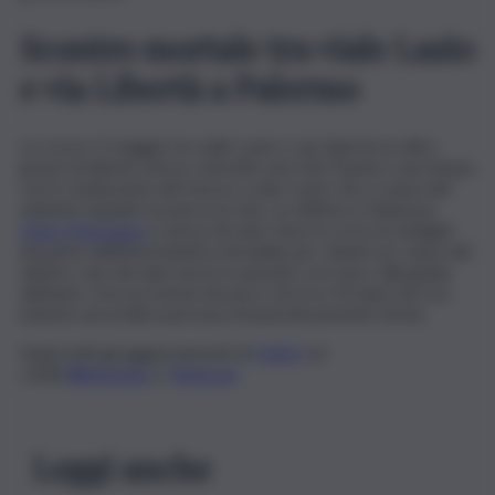
Scontro mortale tra viale Lazio
e via Libertà a Palermo
Lo scorso 3 maggio tra viale Lazio e via Libertà un altro
grave incidente aveva coinvolto una Fiat Panda e una Vespa
con il conducente del mezzo a due ruote che a causa del
violento impatto ha perso la vita. La vittima si chiamava
Dario Matranga
e aveva 36 anni. Sono in corso le indagini
da parte dell’infortunistica Stradale per chiarire le cause del
sinistro: uno dei due mezzi è passato col rosso. Alla guida
dell’auto c’era un turista slovacco di circa 50 anni che era
insieme ad un’altra persona rimasta lievemente ferita.
Segui tutti gli aggiornamenti di
QdS.it
sui
canali
WhatsApp
e
Telegram
Leggi anche