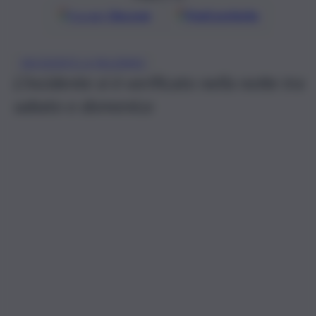
Google
Discover
Fonti preferite
INCIDENTE A PALERMO
L’incidente si è verificato nella notte tra
sabato e domenica