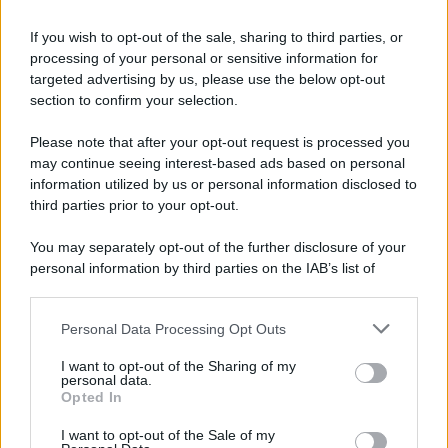
Iscriviti alla nostra Newsletter
If you wish to opt-out of the sale, sharing to third parties, or
Iscriviti alla nostra newsletter per non perdere le ultime
processing of your personal or sensitive information for
novità
targeted advertising by us, please use the below opt-out
section to confirm your selection.
Iscriviti Ora
Please note that after your opt-out request is processed you
may continue seeing interest-based ads based on personal
information utilized by us or personal information disclosed to
third parties prior to your opt-out.
You may separately opt-out of the further disclosure of your
personal information by third parties on the IAB’s list of
© 2026 | Ediservice s.r.l. 95126 Catania – Via Principe
downstream participants.
Nicola, 22 – P.IVA: 01153210875 – Cciaa Catania n.
Personal Data Processing Opt Outs
This information may also be disclosed by us to third parties
01153210875 – Quotidiano di Sicilia usufruisce dei
on the IAB’s List of Downstream Participants that may further
contributi di cui al D.lgs n. 70/2017
I want to opt-out of the Sharing of my
disclose it to other third parties.
personal data.
Opted In
I want to opt-out of the Sale of my