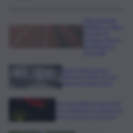
Lutto nel mondo
dell’atletica: addio a
Livio Berruti,
campione olimpico
dei 200 metri a
Roma 1960
Racket, droga e furti: a
Palermo gli “affari” di Cosa
nostra non vanno in ferie
Etna, torna l’allerta rossa VONA
per Fontanarossa: la situazione di
arrivi e partenze in aeroporto