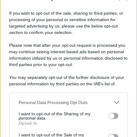
Iscriviti alla nostra Newsletter
If you wish to opt-out of the sale, sharing to third parties, or
Iscriviti alla nostra newsletter per non perdere le ultime
processing of your personal or sensitive information for
novità
targeted advertising by us, please use the below opt-out
section to confirm your selection.
Iscriviti Ora
Please note that after your opt-out request is processed you
may continue seeing interest-based ads based on personal
information utilized by us or personal information disclosed to
third parties prior to your opt-out.
You may separately opt-out of the further disclosure of your
personal information by third parties on the IAB’s list of
© 2026 | Ediservice s.r.l. 95126 Catania – Via Principe
downstream participants.
Nicola, 22 – P.IVA: 01153210875 – Cciaa Catania n.
Personal Data Processing Opt Outs
This information may also be disclosed by us to third parties
01153210875 – Quotidiano di Sicilia usufruisce dei
on the IAB’s List of Downstream Participants that may further
contributi di cui al D.lgs n. 70/2017
I want to opt-out of the Sharing of my
disclose it to other third parties.
personal data.
Opted In
I want to opt-out of the Sale of my