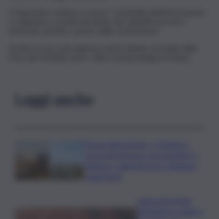
L’Odg Sicilia continua a essere “sentinella dell’informazione
e organismo a tutela del diritto dei cittadini di essere
informati, peraltro sancito dalla Costituzione”.
Scritte no vax sono apparse anche all’hub vaccinale della
Fiera del Mediterraneo. Sulla vicenda indaga la Polizia.
Leggi anche
Termovalorizzatori, a Catania ci
sono interferenze con gasdotti. A
Palermo, vigili del fuoco chiedono
chiarimenti
Lutto nel mondo
dell’atletica: addio a