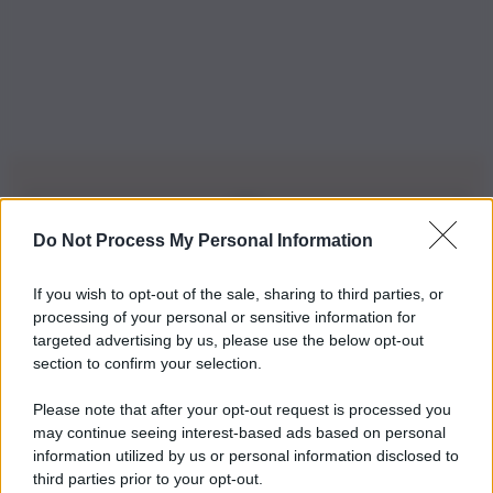
Do Not Process My Personal Information
Iscriviti alla nostra Newsletter
If you wish to opt-out of the sale, sharing to third parties, or
Iscriviti alla nostra newsletter per non perdere le ultime
processing of your personal or sensitive information for
novità
targeted advertising by us, please use the below opt-out
section to confirm your selection.
Iscriviti Ora
Please note that after your opt-out request is processed you
may continue seeing interest-based ads based on personal
information utilized by us or personal information disclosed to
third parties prior to your opt-out.