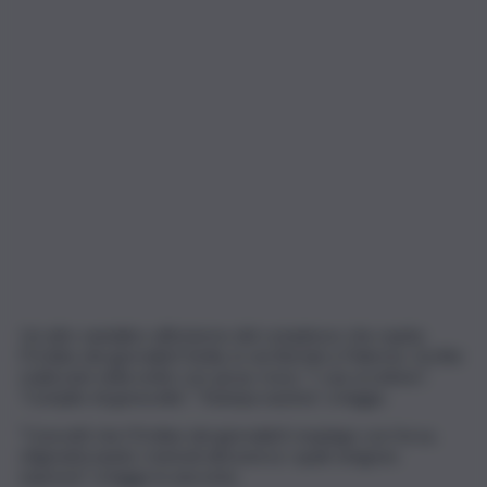
Un atto vandalico all’esterno del complesso che ospita
l’Ordine dei giornalisti Sicilia, in via Bernini a Palermo. Scritte
realizzate nella notte con spray rosso: “I vax uccidono”,
“Complici di genocidio”, “Stampa nazista”, si legge.
“Concetti che l’Ordine dei giornalisti respinge con forza,
stigmatizzando i metodi attraverso i quali vengono
espressi”, si legge in una nota.