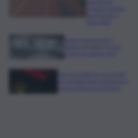
Livio Berruti,
campione olimpico
dei 200 metri a
Roma 1960
Racket, droga e furti: a
Palermo gli “affari” di Cosa
nostra non vanno in ferie
Etna, torna l’allerta rossa VONA
per Fontanarossa: la situazione di
arrivi e partenze in aeroporto