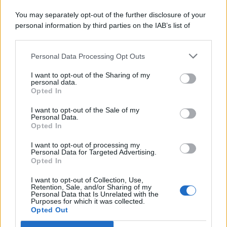
You may separately opt-out of the further disclosure of your
personal information by third parties on the IAB’s list of
© 2026 | Ediservice s.r.l. 95126 Catania – Via Principe
downstream participants.
Nicola, 22 – P.IVA: 01153210875 – Cciaa Catania n.
Personal Data Processing Opt Outs
This information may also be disclosed by us to third parties
01153210875 – Quotidiano di Sicilia usufruisce dei
on the IAB’s List of Downstream Participants that may further
contributi di cui al D.lgs n. 70/2017
I want to opt-out of the Sharing of my
disclose it to other third parties.
personal data.
Opted In
I want to opt-out of the Sale of my
Personal Data.
Chi Siamo
Opted In
Fondazione Etica e Valori Marilù Tregua
Fondatore Carlo Alberto Tregua
Lavora con noi
I want to opt-out of processing my
Personal Data for Targeted Advertising.
Gerenza
Opted In
I want to opt-out of Collection, Use,
Retention, Sale, and/or Sharing of my
Personal Data that Is Unrelated with the
Purposes for which it was collected.
Opted Out
Scarica l’app