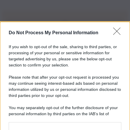
Do Not Process My Personal Information
Iscriviti alla nostra Newsletter
If you wish to opt-out of the sale, sharing to third parties, or
Iscriviti alla nostra newsletter per non perdere le ultime
processing of your personal or sensitive information for
novità
targeted advertising by us, please use the below opt-out
section to confirm your selection.
Iscriviti Ora
Please note that after your opt-out request is processed you
may continue seeing interest-based ads based on personal
information utilized by us or personal information disclosed to
third parties prior to your opt-out.
You may separately opt-out of the further disclosure of your
personal information by third parties on the IAB’s list of
© 2026 | Ediservice s.r.l. 95126 Catania – Via Principe
downstream participants.
Nicola, 22 – P.IVA: 01153210875 – Cciaa Catania n.