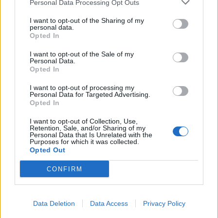
Personal Data Processing Opt Outs
This information may also be disclosed by us to third parties
01153210875 – Quotidiano di Sicilia usufruisce dei
on the IAB’s List of Downstream Participants that may further
contributi di cui al D.lgs n. 70/2017
I want to opt-out of the Sharing of my
disclose it to other third parties.
personal data.
Opted In
I want to opt-out of the Sale of my
Personal Data.
Chi Siamo
Opted In
Fondazione Etica e Valori Marilù Tregua
Fondatore Carlo Alberto Tregua
Lavora con noi
I want to opt-out of processing my
Personal Data for Targeted Advertising.
Gerenza
Opted In
I want to opt-out of Collection, Use,
Retention, Sale, and/or Sharing of my
Personal Data that Is Unrelated with the
Purposes for which it was collected.
Opted Out
Scarica l’app
CONFIRM
Privacy Policy
Preferenze Privacy
Data Deletion
Data Access
Privacy Policy