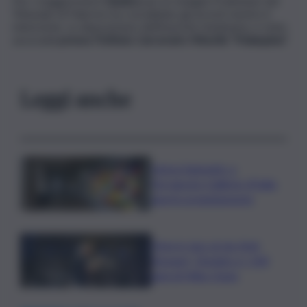
Per i maggiorenni il
Giudice
per le Indagini Preliminari del
Tribunale di Palermo ha convalidato gli arresti mentre il
minorenne, su disposizione dell’Autorità Giudiziaria, è stato
associat
o presso l’Istituto Carcerario Minorile “Malaspina”.
Leggi anche
Intesa Sanpaolo: a
Ferragosto Gallerie d’Italia
aperte gratuitamente
Time in Jazz al via: Amii
Stewart, Diodato e i 100
anni di Miles Davis