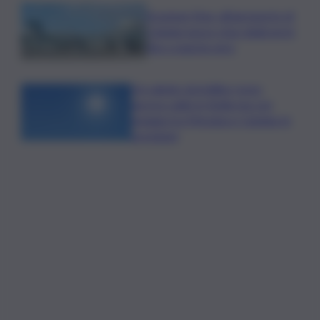
Eruzione Etna, all’aeroporto di
Catania nuovo stop degli arrivi
fino a questa sera
Un sabato da bollino rosso,
ancora caldo in Sicilia ma con
pioggia tra Messina e Catania: le
previsioni