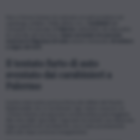
Non si ferma l’azione di contrasto ai reati predatori nel
capoluogo siciliano. Nelle ultime ore, i
Carabinieri
del
Comando Provinciale di
Palermo
, nell’ambito dei dispositivi
di controllo del territorio,
hanno arrestato tre persone
sorprese in flagranza di reato
mentre tentavano
di mettere
a segno dei furti.
Il tentato furto di auto
sventato dai carabinieri a
Palermo
Il primo intervento porta la firma dei militari del Nucleo
Radiomobile che, in via Antonio Ugo, hanno sorpreso un
17enne intento ad asportare un’autovettura parcheggiata.
Alla vista della “gazzella”, il giovane ha tentato una disperata
fuga a piedi tra le vie limitrofe, ma è stato prontamente
bloccato dopo un breve inseguimento.