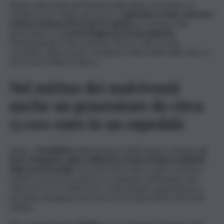
Sempre gli uomini del Radiomobile hanno arrestato un
24enne in via Caduti del Lavoro.
Il giovane è stato sorpreso
mentre tentava di forzare in rapida
successione due
autovetture e la
porta d’ingresso di una palestra.
Fondamentale il ritrovamento del suo zaino di due
cacciaviti, utilizzati per scardinare i blocchetti delle auto e i
serramenti della struttura.
Nel mirino dei malviventi
anche un generatore da circa
17.000 euro in un ospedale
Infine, i
Carabinieri
della Stazione Falde hanno sventato
un
furto di ingente valore all’interno di una struttura sanitaria
nella zona Arenella.
Un uomo di 62 anni è stato sorpreso
mentre cercava di sottrarre un gruppo elettrogeno del
valore di circa 17.000 euro. Il macchinario apparteneva a
una ditta impegnata nei lavori di ristrutturazione dei locali
sanitari.