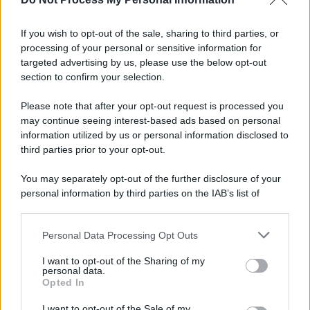
Iscriviti alla nostra Newsletter
If you wish to opt-out of the sale, sharing to third parties, or
Iscriviti alla nostra newsletter per non perdere le ultime
processing of your personal or sensitive information for
novità
targeted advertising by us, please use the below opt-out
section to confirm your selection.
Iscriviti Ora
Please note that after your opt-out request is processed you
may continue seeing interest-based ads based on personal
information utilized by us or personal information disclosed to
third parties prior to your opt-out.
You may separately opt-out of the further disclosure of your
personal information by third parties on the IAB’s list of
© 2026 | Ediservice s.r.l. 95126 Catania – Via Principe
downstream participants.
Nicola, 22 – P.IVA: 01153210875 – Cciaa Catania n.
Personal Data Processing Opt Outs
This information may also be disclosed by us to third parties
01153210875 – Quotidiano di Sicilia usufruisce dei
on the IAB’s List of Downstream Participants that may further
contributi di cui al D.lgs n. 70/2017
I want to opt-out of the Sharing of my
disclose it to other third parties.
personal data.
Opted In
I want to opt-out of the Sale of my