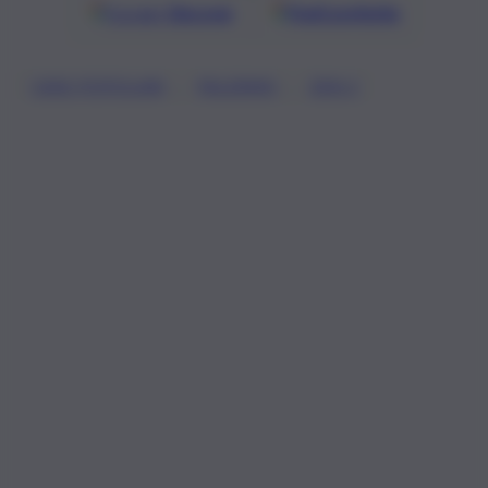
Google
Discover
Fonti preferite
, 
, 
CASE POPOLARI
PALERMO
ZEN 2