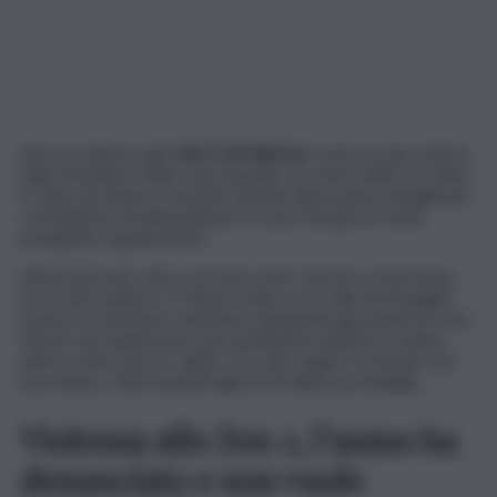
Ancora violenza allo
Zen 2 di Palermo
e ancora una volta in
ballo il business delle case popolari: un uomo dello Sri Lanka
è stato picchiato e frustato davanti alla propria famiglia per
costringerlo ad abbandonare la casa che gli era stata
assegnata regolarmente
Minacciato più volte con frasi come “qui non ci puoi stare,
te ne devi andare o ti finisce male a te e alla tua famiglia”,
l’uomo ha mostrato resistenza spingendo gli uomini di Cosa
Nostra ad organizzare una spedizione punitiva: lo hanno
atteso sotto casa e colpito con calci, pugni e frustate con
una cintura. Tutto davanti agli occhi della sua famiglia.
Violenza allo Zen 2, l’uomo ha
denunciato e non vuole