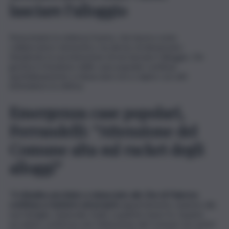
lasciare l’alloggio
Nonostante la violenza l’uomo, che lavora come
collaboratore domestico, ha deciso di denunciare
ribadendo la sua intenzione di non lasciare l’alloggio. Chi
gestisce il business delle case popolari continua
quotidianamente a minacciare ed a colpire con atti
intimidatori la vittima
Emergenza case popolari,
Ferrandelli: “Attenzione del
Comune alta sul racket degli
alloggi”
“
Il cittadino picchiato e minacciato allo Zen di Palermo
continua a resistere nel proprio
appartamento, insieme alla
sua famiglia. L’episodio risale a qualche mese fa. Quanto
accaduto conferma che l’attenzione del Comune sul racket