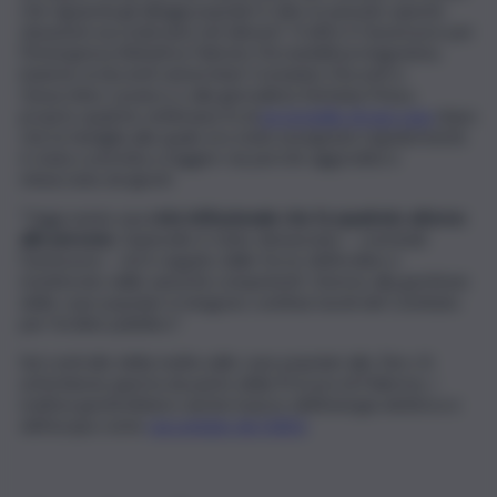
che riguarda gli alloggi popolari è alta: in passato queste
situazioni succedevano nel silenzio”. A dirlo è l’assessore per
l’Emergenza Abitativa Fabrizio Ferrandelli protagonista,
insieme ai docenti universitari Costanino Visconti e
Gioacchino Lavanco e alla giornalista Stefania Petyx,
proprio qualche settimana fa di
un presidio di una casa
dopo
che la famiglia alla quale era stata assegnata regolarmente
è stata costretta a fuggire via perché aggredita e
minacciata da ignoti.
“Oggi esiste una
rete istituzionale che fa quadrato attorno
alle persone.
L’episodio è stato denunciato – conclude
l’assessore – ed è seguito dalle forze dell’ordine e
monitorato dalle autorità competenti. Intorno alla gestione
delle case popolari si tengono continui tavoli del Comitato
per l’ordine pubblico”.
Sul controllo della mafia sulle case popolari allo Zen c’è
un’inchiesta aperta da parte della Procura di Palermo, i
mafiosi gestirebbero anche il pizzo dell’energia elettrica e
dell’acqua come
raccontato da QdS.it
.