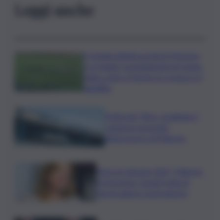
Leggi anche
Il Catania elimina ai rigori il Vicenza
e si regala i trentaduesimi di Coppa
Italia contro il Parma: la cronaca e il
tabellino
Truffa del “finto carabiniere”,
catanese arrestato
all’aeroporto di Palermo
Verso le elezioni 2027, Palermo
in fermento: l’avanti tutta di
Varchi agita il centrodestra