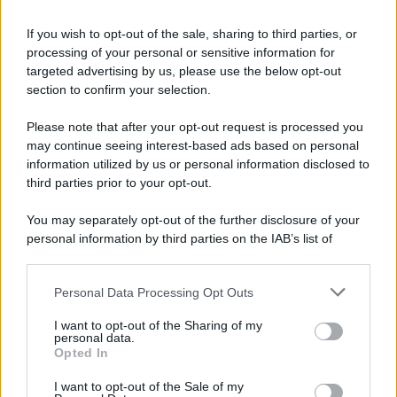
Iscriviti alla nostra Newsletter
If you wish to opt-out of the sale, sharing to third parties, or
Iscriviti alla nostra newsletter per non perdere le ultime
processing of your personal or sensitive information for
novità
targeted advertising by us, please use the below opt-out
section to confirm your selection.
Iscriviti Ora
Please note that after your opt-out request is processed you
may continue seeing interest-based ads based on personal
information utilized by us or personal information disclosed to
third parties prior to your opt-out.
You may separately opt-out of the further disclosure of your
personal information by third parties on the IAB’s list of
© 2026 | Ediservice s.r.l. 95126 Catania – Via Principe
downstream participants.
Nicola, 22 – P.IVA: 01153210875 – Cciaa Catania n.
Personal Data Processing Opt Outs
This information may also be disclosed by us to third parties
01153210875 – Quotidiano di Sicilia usufruisce dei
on the IAB’s List of Downstream Participants that may further
contributi di cui al D.lgs n. 70/2017
I want to opt-out of the Sharing of my
disclose it to other third parties.
personal data.
Opted In
I want to opt-out of the Sale of my