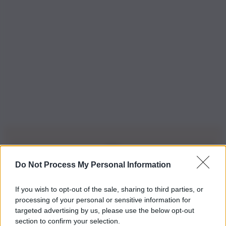
Do Not Process My Personal Information
Iscriviti alla nostra Newsletter
If you wish to opt-out of the sale, sharing to third parties, or
Iscriviti alla nostra newsletter per non perdere le ultime
processing of your personal or sensitive information for
novità
targeted advertising by us, please use the below opt-out
section to confirm your selection.
Iscriviti Ora