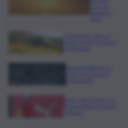
da bollino
rosso non
abbandona
l’Isola
”DoloViniMiti”: dall’1 al 4
ottobre tra Val di Cembra e
Val di Fiemme
Mondiali di Wakeboard
2026: tre ori azzurri al
Lago del Salto
Calcio, Milan-Chelsea 0-3,
prima sconfitta estiva per i
rossoneri