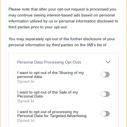
Please note that after your opt-out request is processed you
may continue seeing interest-based ads based on personal
information utilized by us or personal information disclosed to
third parties prior to your opt-out.
You may separately opt-out of the further disclosure of your
personal information by third parties on the IAB’s list of
© 2026 | Ediservice s.r.l. 95126 Catania – Via Principe
downstream participants.
Nicola, 22 – P.IVA: 01153210875 – Cciaa Catania n.
Personal Data Processing Opt Outs
This information may also be disclosed by us to third parties
01153210875 – Quotidiano di Sicilia usufruisce dei
on the IAB’s List of Downstream Participants that may further
contributi di cui al D.lgs n. 70/2017
I want to opt-out of the Sharing of my
disclose it to other third parties.
personal data.
Opted In
I want to opt-out of the Sale of my
Personal Data.
Chi Siamo
Opted In
Fondazione Etica e Valori Marilù Tregua
Fondatore Carlo Alberto Tregua
Lavora con noi
I want to opt-out of processing my
Personal Data for Targeted Advertising.
Gerenza
Opted In