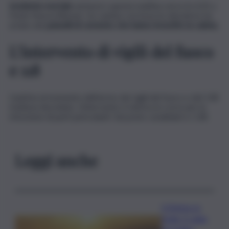
Incidente mortale
sul lavoro questa mattina verso le 6.05 a
Fonte Nuova (Roma). Un camion con braccio elevatore ha
urtato dei
pannelli di cemento che hanno investito la cabina.
L’intervento di vigili del fuoco
e 118
L’autista al momento dell’arrivo dei vigili del fuoco e del 118
risultava deceduto. L’intervento è tutt’ora in corso per la
rimozione di parti pericolanti. Sul posto carabinieri e 118.
Leggi anche
Il Meteo in
Sicilia, il caldo