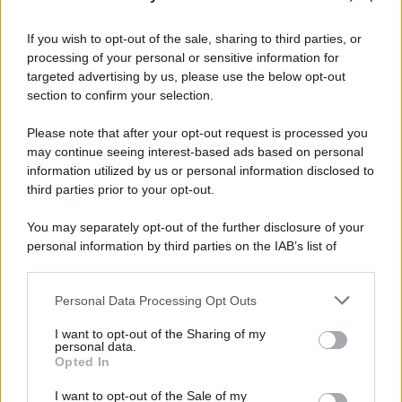
Iscriviti alla nostra Newsletter
If you wish to opt-out of the sale, sharing to third parties, or
Iscriviti alla nostra newsletter per non perdere le ultime
processing of your personal or sensitive information for
novità
targeted advertising by us, please use the below opt-out
section to confirm your selection.
Iscriviti Ora
Please note that after your opt-out request is processed you
may continue seeing interest-based ads based on personal
information utilized by us or personal information disclosed to
third parties prior to your opt-out.
You may separately opt-out of the further disclosure of your
personal information by third parties on the IAB’s list of
© 2026 | Ediservice s.r.l. 95126 Catania – Via Principe
downstream participants.
Nicola, 22 – P.IVA: 01153210875 – Cciaa Catania n.
Personal Data Processing Opt Outs
This information may also be disclosed by us to third parties
01153210875 – Quotidiano di Sicilia usufruisce dei
on the IAB’s List of Downstream Participants that may further
contributi di cui al D.lgs n. 70/2017
I want to opt-out of the Sharing of my
disclose it to other third parties.
personal data.
Opted In
I want to opt-out of the Sale of my