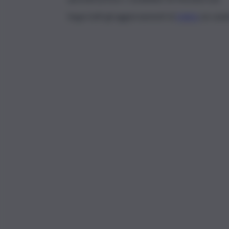
Segui tutti gli aggiornamenti di
QdS.it
sui cana