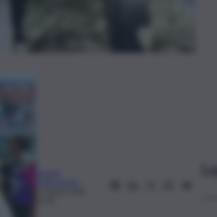
Le
Daniele
D’Alessandro
12 Aprile 2026,
11:04