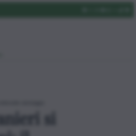
eo
vvidenziale salvataggio
nieri si