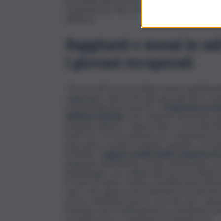
comprensorio, fino a fermare i mezzi fuoristrad
dell’area.
Raggiunti e messi in salv
i giovani recuperati
I Tecnici del Soccorso Alpino hanno quindi iniz
raggiungere alle 01.30 i giovani sulla Serra C
eccezionalmente impervia.
I 19 giovani, prove
dell’Asia Centrale,
sono studenti universitari p
presenti nell’area. Calato il buio, si sono dis
NUE112, che ha trasferito per competenza la 
intervento a rischio evolutivo sanitario. La Ce
(CNSAS).
I ragazzi, aventi un’età compresa tra
adeguato all’ambiente ed alle temperature, priv
Speleologico con i militari del Soccorso Alpino 
lo stato di salute, li hanno rifocillati prima di
Lupo. Una ragazza nel frattempo ha mostrato p
presso l’ambulanza per le cure del caso. I gio
Messina, dove li attendevano le ambulanze de
spostati presso i Carabinieri di Messina sud.