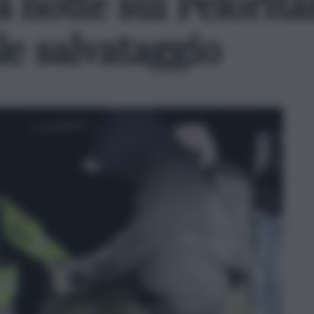
 notte sui Peloritan
e salvataggio