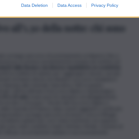
Data Deletion
Data Access
Privacy Policy
a a causa di frane che hanno interessato la viabilità
o all’1.30 della notte: chi sono
iato un lungo percorso di avvicinamento ai dispersi, fino a
ammarosa, in un’area assolutamente lontana da sentieri ed
nienti dalla Russia e da diverse repubbliche ex sovietiche
artiti la mattina di sabato per raggiungere alcune cascate
orientati ed hanno deciso di chiedere soccorso mediante il
chiamata alla Centrale Operativa 118, in quanto
ntrale 118 ha attivato il Soccorso Alpino e Speleologico
 19 e 25 anni
, erano privi di calzature ed abbigliamento
i di cibo e di acqua. I Tecnici del Soccorso Alpino e
della Guardia di Finanza, dopo averli raggiunti e verificato
 intraprendere un lungo percorso di rientro verso il Rifugio
roblemi sanitari per cui è stata trasferita con urgenza
vani sono stati condotti a Santo Stefano Medio, frazione di
l 118 per accertamenti sanitari e successivamente