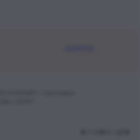
Iscriviti Ora
.IVA: 01153210875 – Cciaa Catania n.
 D.lgs n. 70/2017