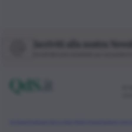
Iscriviti alla nostra News
Iscriviti alla nostra newsletter per non perdere 
© 20
0115
Chi Siamo
Fondazione Etica e Valori Marilù Tregua
Fondatore Carlo 