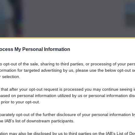
ocess My Personal Information
preferite
to opt-out of the sale, sharing to third parties, or processing of your per
formation for targeted advertising by us, please use the below opt-out s
 selection.
CCORSO ALPINO
i età, si sono persi nella notte traditi
 that after your opt-out request is processed you may continue seeing i
ased on personal information utilized by us or personal information dis
 ecco come sono stati recuperati
 prior to your opt-out.
rately opt-out of the further disclosure of your personal information by
he IAB’s list of downstream participants.
tion may also be disclosed by us to third parties on the IAB’s List of 