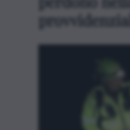
perdono nella
provvidenzial