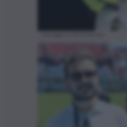
Salvataggio sui Monti Peloritani