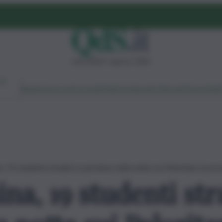
mercoledì 5 agosto 2026
Ambiente
Lavoro
Economia
Politica
Cultura
Dai Mercati
Podcast
Vid
 19 studenti stranieri si perdono nella notte sui Peloritani: il pro
na, 19 studenti stra