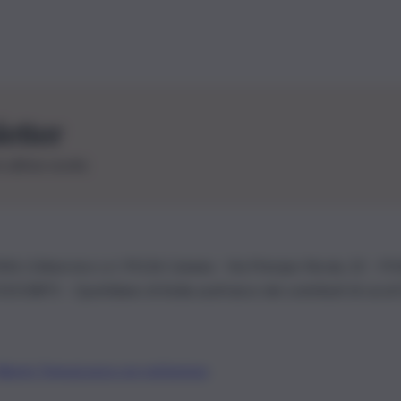
letter
le ultime novità
26 | Ediservice s.r.l. 95126 Catania – Via Principe Nicola, 22 – P
3210875 – Quotidiano di Sicilia usufruisce dei contributi di cui al
Alberto Tregua
Lavora con noi
Gerenza