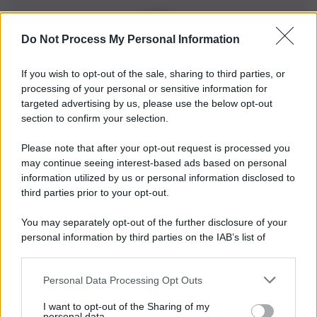
Do Not Process My Personal Information
Iscriviti alla nostra Newsletter
If you wish to opt-out of the sale, sharing to third parties, or
Iscriviti alla nostra newsletter per non perdere le ultime
processing of your personal or sensitive information for
novità
targeted advertising by us, please use the below opt-out
section to confirm your selection.
Iscriviti Ora
Please note that after your opt-out request is processed you
may continue seeing interest-based ads based on personal
information utilized by us or personal information disclosed to
third parties prior to your opt-out.
You may separately opt-out of the further disclosure of your
personal information by third parties on the IAB’s list of
© 2026 | Ediservice s.r.l. 95126 Catania – Via Principe
downstream participants.
Nicola, 22 – P.IVA: 01153210875 – Cciaa Catania n.
Personal Data Processing Opt Outs
This information may also be disclosed by us to third parties
01153210875 – Quotidiano di Sicilia usufruisce dei
on the IAB’s List of Downstream Participants that may further
contributi di cui al D.lgs n. 70/2017
I want to opt-out of the Sharing of my
disclose it to other third parties.
personal data.