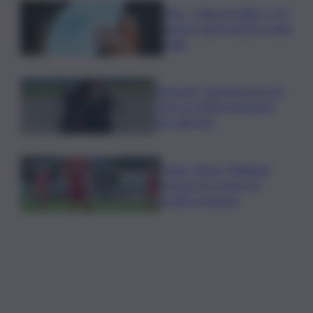
Vino, “Calici di Stelle”: il 10
agosto tanti eventi in tutta
Italia
MotoGP, Torna Bezzecchi:
“Non al 100% ma lotterò
fino alla fine”
Calcio, Roma, Pellegrini
rinnova. Accordo per
un’altra stagione