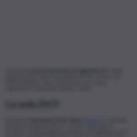
Una forte
scossa di terremoto di magnitudo 5.9
è stata
registrata poco dopo mezzanotte nel Mar Tirreno, nel
Golfo di Napoli e Capri. Al momento non ci sono
segnalazioni confermate di danni o feriti.
La nota INGV
Secondo la
Sala Sismica INGV-Roma
il
sisma
si è verificato
ad una profondità di 414 km. L’Istituto Nazionale di
Geofisica e Vulcanologia ha calcolato una magnitudo di 5.9.