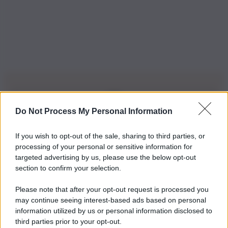
Do Not Process My Personal Information
Iscriviti alla nostra Newsletter
If you wish to opt-out of the sale, sharing to third parties, or
Iscriviti alla nostra newsletter per non perdere le ultime
processing of your personal or sensitive information for
novità
targeted advertising by us, please use the below opt-out
section to confirm your selection.
Iscriviti Ora
Please note that after your opt-out request is processed you
may continue seeing interest-based ads based on personal
information utilized by us or personal information disclosed to
third parties prior to your opt-out.