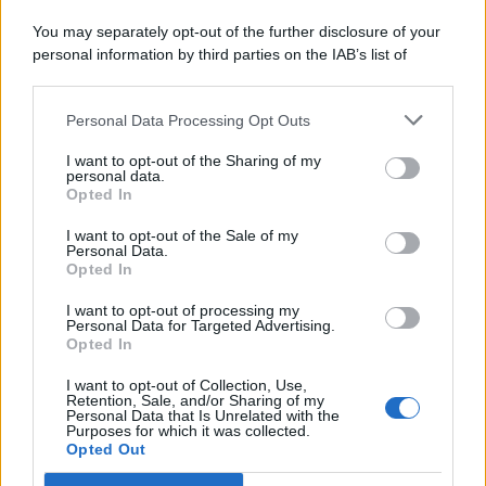
You may separately opt-out of the further disclosure of your
personal information by third parties on the IAB’s list of
© 2026 | Ediservice s.r.l. 95126 Catania – Via Principe
downstream participants.
Nicola, 22 – P.IVA: 01153210875 – Cciaa Catania n.
Personal Data Processing Opt Outs
This information may also be disclosed by us to third parties
01153210875 – Quotidiano di Sicilia usufruisce dei
on the IAB’s List of Downstream Participants that may further
contributi di cui al D.lgs n. 70/2017
I want to opt-out of the Sharing of my
disclose it to other third parties.
personal data.
Opted In
I want to opt-out of the Sale of my
Personal Data.
Chi Siamo
Opted In
Fondazione Etica e Valori Marilù Tregua
Fondatore Carlo Alberto Tregua
Lavora con noi
I want to opt-out of processing my
Personal Data for Targeted Advertising.
Gerenza
Opted In
I want to opt-out of Collection, Use,
Retention, Sale, and/or Sharing of my
Personal Data that Is Unrelated with the
Purposes for which it was collected.
Opted Out
Scarica l’app