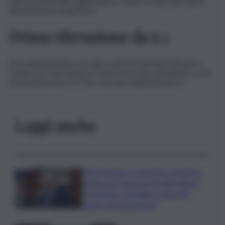
Data la profondità significativa, il sisma è stato percepito
debolmente in superficie.
Prima rilevazione da 6.1
Precedentemente secondo i dati del German Research
Centre for Geosciences il sisma era stato individuato a una
profonda di circa 377 km con una magnitudo di 6.1.
Leggi anche
Ddl Coesione e Crescita, semaforo
verde per manovra da 200 milioni:
“Sostegno a famiglie e imprese
grazie al risanamento”