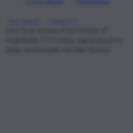
Google
Discover
Fonti preferite
, 
MAR TIRRENO
TERREMOTO
Una forte scossa di terremoto di
magnitudo 5.9 è stata registrata poco
dopo mezzanotte nel Mar Tirreno