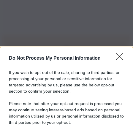
Do Not Process My Personal Information
Iscriviti alla nostra Newsletter
If you wish to opt-out of the sale, sharing to third parties, or
Iscriviti alla nostra newsletter per non perdere le ultime
processing of your personal or sensitive information for
novità
targeted advertising by us, please use the below opt-out
section to confirm your selection.
Iscriviti Ora
Please note that after your opt-out request is processed you
may continue seeing interest-based ads based on personal
information utilized by us or personal information disclosed to
third parties prior to your opt-out.