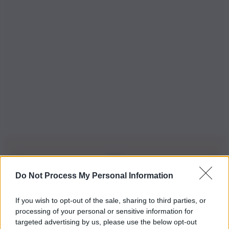
Do Not Process My Personal Information
Iscriviti alla nostra Newsletter
If you wish to opt-out of the sale, sharing to third parties, or
Iscriviti alla nostra newsletter per non perdere le ultime
processing of your personal or sensitive information for
novità
targeted advertising by us, please use the below opt-out