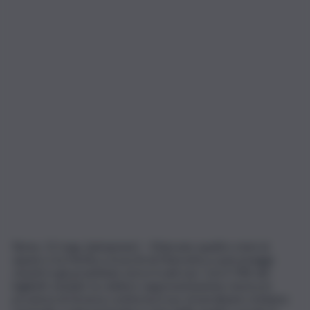
Roma, 12 mag. (askanews) – Mancano quattro mesi al
sipario e la Partita a Scacchi di Marostica a personaggi
viventi è già proiettata verso il sold out. Con il 70% dei
biglietti venduti, la celebre rappresentazione storica in
provincia di Vicenza conferma il suo straordinario richiamo