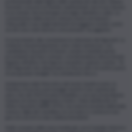
professionale delle figure dello spettacolo dal vivo. Stiamo
facendo crescere la Partita, mantenendo vivo il suo fascino
in un mondo che ha bisogno di magia, identità e radici. La
commissione della nuova colonna sonora al maestro
Chiaravalle è uno degli elementi di maggiore novità: i primi
ascolti sono stati davvero emozionanti”, ha aggiunto.
Si avvia intanto alla conclusione la selezione dei figuranti. Le
richieste di partecipazione sono state numerose, con
candidature da parte di donne, uomini e bambini anche
provenienti da fuori comune, a testimonianza del profondo
legame affettivo che lega la comunità a questo evento. “Ai
650 figuranti che animeranno la Piazza dirò di sentirsi parte
di una grande famiglia”, ha sottolineato Bucco.
Ambientata nella Marostica del tardo Quattrocento, la
Partita a Scacchi a personaggi viventi è uno spettacolo
unico che dal 1923 incanta il pubblico con una straordinaria
fusione di storia, leggenda e teatro. Nata dal libretto di
Mirko Vucetich (1898-1975), racconta la vicenda della bella
Lionora, figlia del castellano, la cui mano è contesa in una
gara di scacchi tra due nobili pretendenti.
Nello scenario delle mura medievali, con il Castello Inferiore