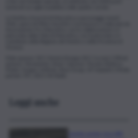
a fare da fondale naturale, un anfiteatro da 3.600 posti
numerati accoglie il pubblico nelle quattro serate.
La Partita a Scacchi di Marostica a personaggi viventi
2026, opera di Mirko Vucetich, è promossa e realizzata da
Associazione Pro Marostica, con la collaborazione e il
patrocinio della Città di Marostica, con il patrocinio e il
contributo della Regione del Veneto e della Provincia di
Vicenza.
Main sponsor: BCC Veneta (Gruppo BCC Iccrea) | Official
sponsor: Fieramente, Vimar | Sponsor: Pizzato Elettrica,
Pedon, Gruppo UmTools, Busa Group, GP Impianti | Media
partner: RTL 102.5 Hit Radio
Leggi anche
Caretta caretta, circa 280