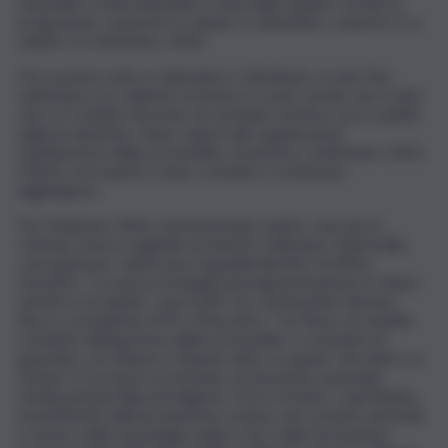
nazionale e internazionale in vista delle quattro serate in
programma: venerdì 4 e sabato 5 settembre, venerdì 11 e
sabato 12 settembre 2026.
Per la prima volta, il calendario è distribuito su due fine
settimana con repliche esclusive in orario serale, una scelta
che si è rivelata vincente sia sul piano turistico sia su quello
della produzione, fanno sapere gli organizzatori.
Dall’apertura delle prevendite, avvenuta a settembre 2025,
il flusso di acquisti è stato costante e sostenuto,
aggiungono.
Per l’edizione 2026 commissionata, inoltre, una nuova
colonna sonora originale al maestro Valeriano Chiaravalle,
concepita per valorizzare il geniale libretto di Mirko
Vucetich. “La nuova strategia di programmazione in chiave
turistica sta dando i suoi frutti”, ha commentato Simone
Bucco, presidente di Pro Marostica. “Un flusso di vendite
costante dall’apertura delle prevendite ci consente di
guardare con fiducia a tribune tutte occupate. Ma dietro ai
numeri c’è un lavoro profondo: promozione nazionale,
media partnership prestigiose, ricerca fondi e, soprattutto,
investimenti nella produzione scenica, nei costumi sartoriali
e storici, nelle tecnologie audio e luci, nella formazione