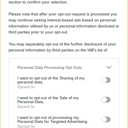
section to confirm your selection.
Iscriviti Ora
Please note that after your opt-out request is processed you
may continue seeing interest-based ads based on personal
information utilized by us or personal information disclosed to
third parties prior to your opt-out.
You may separately opt-out of the further disclosure of your
personal information by third parties on the IAB’s list of
© 2026 | Ediservice s.r.l. 95126 Catania – Via Principe
downstream participants.
Nicola, 22 – P.IVA: 01153210875 – Cciaa Catania n.
Personal Data Processing Opt Outs
This information may also be disclosed by us to third parties
01153210875 – Quotidiano di Sicilia usufruisce dei
on the IAB’s List of Downstream Participants that may further
contributi di cui al D.lgs n. 70/2017
I want to opt-out of the Sharing of my
disclose it to other third parties.
personal data.
Opted In
I want to opt-out of the Sale of my
Personal Data.
Chi Siamo
Opted In
Fondazione Etica e Valori Marilù Tregua
Fondatore Carlo Alberto Tregua
Lavora con noi
I want to opt-out of processing my
Personal Data for Targeted Advertising.
Gerenza
Opted In