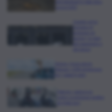
nidi individuati in Italia dopo
record 2025
Quando arriva
l’assegno di
inclusione ad
agosto? Le date
del pagamento e
dei rinnovi
Turismo, Osservatorio
Telepass: +20% di interesse
per i viaggi in auto
Palermo, rapina in un
centro scommesse: bottino
da 5mila euro