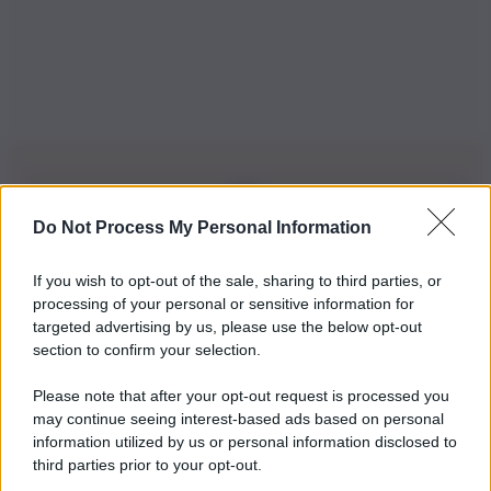
Do Not Process My Personal Information
Iscriviti alla nostra Newsletter
If you wish to opt-out of the sale, sharing to third parties, or
Iscriviti alla nostra newsletter per non perdere le ultime
processing of your personal or sensitive information for
novità
targeted advertising by us, please use the below opt-out
section to confirm your selection.
Iscriviti Ora
Please note that after your opt-out request is processed you
may continue seeing interest-based ads based on personal
information utilized by us or personal information disclosed to
third parties prior to your opt-out.