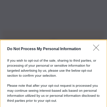
Do Not Process My Personal Information
Iscriviti alla nostra Newsletter
If you wish to opt-out of the sale, sharing to third parties, or
Iscriviti alla nostra newsletter per non perdere le ultime
processing of your personal or sensitive information for
novità
targeted advertising by us, please use the below opt-out
section to confirm your selection.
Iscriviti Ora
Please note that after your opt-out request is processed you
may continue seeing interest-based ads based on personal
information utilized by us or personal information disclosed to
third parties prior to your opt-out.