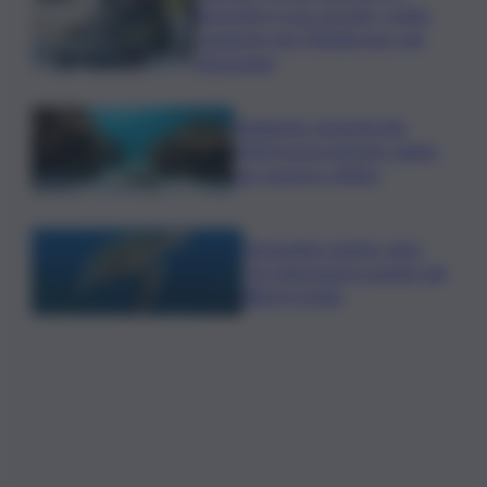
lavoratori e non versate, scatta
sequestro da 700mila euro nel
Siracusano
Ambiente: granchio blu,
ENEA testa metodo rapido
per estrarre chitina
Tartarughe marine: oltre
115 deposizioni seguite dal
Wwf in Sicilia