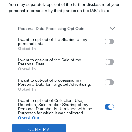
You may separately opt-out of the further disclosure of your
personal information by third parties on the IAB’s list of
© 2026 | Ediservice s.r.l. 95126 Catania – Via Principe
downstream participants.
Nicola, 22 – P.IVA: 01153210875 – Cciaa Catania n.
Personal Data Processing Opt Outs
This information may also be disclosed by us to third parties
01153210875 – Quotidiano di Sicilia usufruisce dei
on the IAB’s List of Downstream Participants that may further
contributi di cui al D.lgs n. 70/2017
I want to opt-out of the Sharing of my
disclose it to other third parties.
personal data.
Opted In
I want to opt-out of the Sale of my
Personal Data.
Chi Siamo
Opted In
Fondazione Etica e Valori Marilù Tregua
Fondatore Carlo Alberto Tregua
Lavora con noi
I want to opt-out of processing my
Personal Data for Targeted Advertising.
Gerenza
Opted In
I want to opt-out of Collection, Use,
Retention, Sale, and/or Sharing of my
Personal Data that Is Unrelated with the
Purposes for which it was collected.
Opted Out
Scarica l’app
CONFIRM