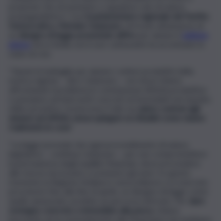
proposte che al momento ci appaiono solo di natura
propagandistica”. Così
il parlamentare regionale del Partito
Democratico, Michele Catanzaro
, di fronte all’annuncio di
un
disegno di legge presentato all’Ars
per aiutare il
settore
pesca
che in Sicilia con il caro carburante ha accentuato lo
stato di crisi.
“Giuste le battaglie per aiutare i settori produttivi della
nostra regione – dice Catanzaro – noi stessi stiamo
affrontando il problema in commissione Attività produttive
e pensiamo ad interventi concreti ed immediati nel rispetto
della normativa. Sosterremo il ddl, ma
siamo contrari agli
annunci ad effetto senza spiegare ai cittadini come stanno
realmente le cose
”.
“La legge prevede che ogni provvedimento di natura
legislativa – continua Catanzaro – per non compromettere
la permanenza degli equilibri finanziari, deve provvedere
alle risorse necessarie a sostenere gli oneri. In questo
momento la Regione Siciliana è senza bilancio e in esercizio
provvisorio fino alla fine di aprile, un disegno di legge come
quello annunciato avrebbe un percorso intricato. Per
dare
sostegno concreto e immediato alla pesca
, stiamo
lavorando ad un emendamento alla Finanziaria che invitiamo