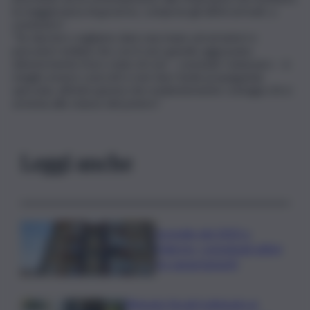
la maggioranza di governo, compresi gli ultimi arrivati, a
sostenere”.
“Se davvero vogliamo dare una mano ad armatori e
pescatori siciliani che con il caro gasolio aggravano
ulteriormente il loro stato di crisi – conclude Catanzaro – è
meglio essere concreti e non fare facile propaganda
spicciola, attività questa che evidentemente contagia chi si
avvicina alle stanze del potere”.
Leggi anche
Incendio del 2023 a
Palermo, consegnati ultimi
tre appartamenti
Ritenute fiscali trattenute ai