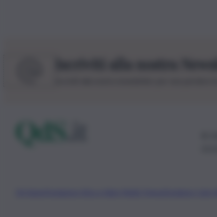
Iscriviti alla nostra News
Iscriviti alla nostra newsletter per non perdere 
© 20
0115
Chi Siamo
Fondazione Etica e Valori Marilù Tregua
Fondatore Carlo 