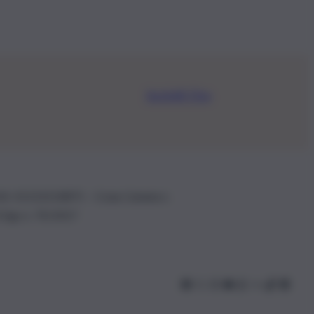
Iscriviti Ora
.IVA: 01153210875 – Cciaa Catania n.
 D.lgs n. 70/2017