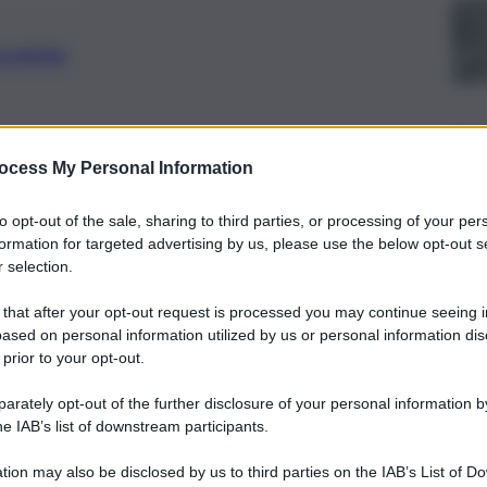
preferite
aglia prese d’assalto da tantissimi
ocess My Personal Information
uesta domenica di trascorrerla nella
to opt-out of the sale, sharing to third parties, or processing of your per
formation for targeted advertising by us, please use the below opt-out s
 selection.
 that after your opt-out request is processed you may continue seeing i
ased on personal information utilized by us or personal information dis
 prior to your opt-out.
rately opt-out of the further disclosure of your personal information by
he IAB’s list of downstream participants.
tion may also be disclosed by us to third parties on the IAB’s List of 