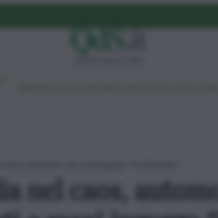
giovedì 6 agosto 2026
Ambiente
Lavoro
Economia
Politica
Cultura
Dai Mercati
Podcast
Vid
ti senza catene bloccati a maxi ingorgo “Un finimondo”
ia nel caos, automo