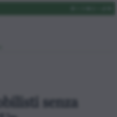
eo
bilisti senza