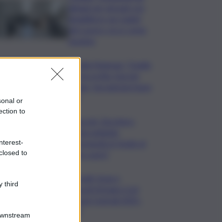
alloggi per giovani con
disabilità in via Caduti
del Lavoro: ecco come
saranno
Fiorella Mannoia: “Quello
che ha scritto Guccini
rimane, facciamone buon
uso”
sonal or
ection to
Guccini, Zucchero:
“Stai soltando
nterest-
dormendo in fondo al
closed to
mio cuore”
Contratti, Aran e
 third
sindacati firmano Ccnl
Funzioni Centrali 2025-
2027
Downstream