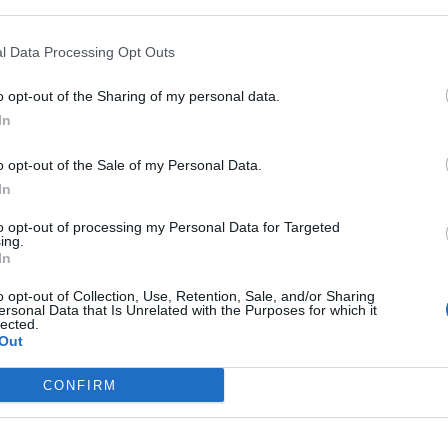
 that may further disclose it to other third parties.
l Data Processing Opt Outs
o opt-out of the Sharing of my personal data.
In
salto da tantissimi vacanzieri che hanno deciso questa
a palermitana. In massa sono saliti anche tanti
automobilisti
creato un maxi ingorgo che ha bloccato l’accesso per ore
o opt-out of the Sale of my Personal Data.
In
to opt-out of processing my Personal Data for Targeted
ing.
In
are a Piano Battaglia senza alcun filtro e senza verificare
o opt-out of Collection, Use, Retention, Sale, and/or Sharing
ire fin in vetta – dice un automobilista vittima
ersonal Data that Is Unrelated with the Purposes for which it
i come in passato. In queste ultime settimane ha nevicato
lected.
Out
i trascorrere questa giornata sulla neve. Ma tanti, davvero
 catene e senza i copertoni adatti all’asfalto ricoperto di
occato anche i mezzi di soccorso”.
CONFIRM