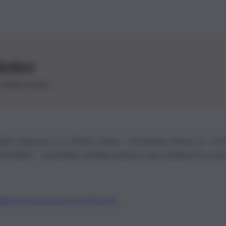
letter
le ultime novità
26 | Ediservice s.r.l. 95126 Catania – Via Principe Nicola, 22 – P
3210875 – Quotidiano di Sicilia usufruisce dei contributi di cui al
Alberto Tregua
Lavora con noi
Gerenza