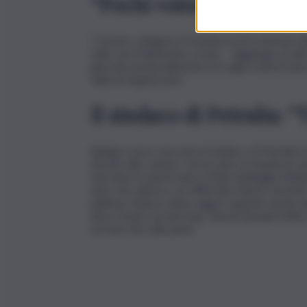
“Pochi volontari”
“C’erano a dirigere il transito pochi volontari
nulla con il finimondo creato – aggiunge un al
giornata potenzialmente di svago trasformata i
nulla di organizzato”.
Il sindaco di Petralia: 
Spiega cosa è successo il sindaco di Petralia So
dovuto alle catene. Con le auto si transita in
mai visto in questi anni a Piano Battaglia. Abbi
auto che adesso con difficoltà stiamo facendo 
pullman. Adesso dopo oggi è urgente anche quel
deve essere preservata. Già da domani il filtro
arrivare fino alle piste”.