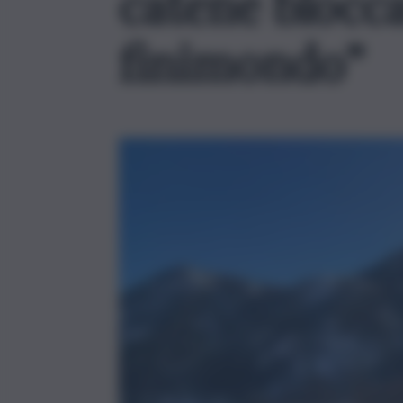
catene blocc
finimondo”