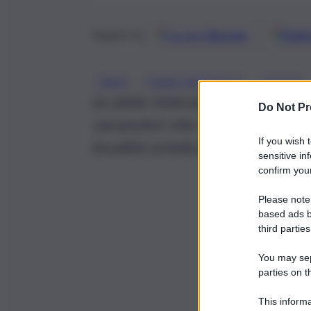
Google
Discover
Fonti 
Seguici su
, 
, 
NEVE
PIANO BATTAGLIA
SICILIA
Le piste innevate di Piano Batt
Do Not Pr
vacanzieri che hanno deciso q
If you wish 
località sciistica
sensitive in
confirm your
Please note
based ads b
third parties
You may sepa
parties on t
This informa