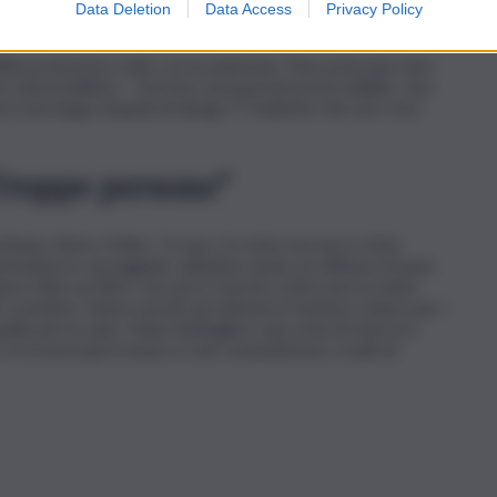
Data Deletion
Data Access
Privacy Policy
 della protezione civile con le pettorine. Non potevano fare
tro automobilista – Davvero un’esperienza incredibile. Una
n una lunga sequela di disagi. E’ evidente che non c’era
“Troppe persone”
ttana, Pietro Polito: “Il caos c’è stato ma non è stato
 entrambe le carreggiate: abbiamo avuto un afflusso di auto
amo fatto un filtro, ma non è riuscito a bloccare le tante
scendere. Siamo riusciti ad ottenere il numero chiuso per i
lo per le auto. Piano Battaglia e una zona di riserva e
 si troverà più in basso e non consentiremo a tutti di