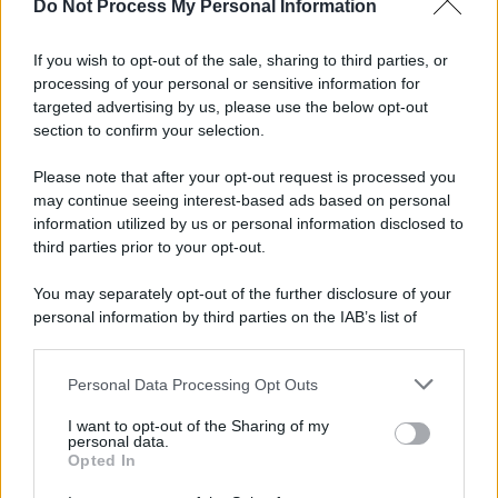
Do Not Process My Personal Information
Iscriviti alla nostra Newsletter
If you wish to opt-out of the sale, sharing to third parties, or
Iscriviti alla nostra newsletter per non perdere le ultime
processing of your personal or sensitive information for
novità
targeted advertising by us, please use the below opt-out
section to confirm your selection.
Iscriviti Ora
Please note that after your opt-out request is processed you
may continue seeing interest-based ads based on personal
information utilized by us or personal information disclosed to
third parties prior to your opt-out.
You may separately opt-out of the further disclosure of your
personal information by third parties on the IAB’s list of
© 2026 | Ediservice s.r.l. 95126 Catania – Via Principe
downstream participants.
Nicola, 22 – P.IVA: 01153210875 – Cciaa Catania n.
Personal Data Processing Opt Outs
This information may also be disclosed by us to third parties
01153210875 – Quotidiano di Sicilia usufruisce dei
on the IAB’s List of Downstream Participants that may further
contributi di cui al D.lgs n. 70/2017
I want to opt-out of the Sharing of my
disclose it to other third parties.
personal data.
Opted In