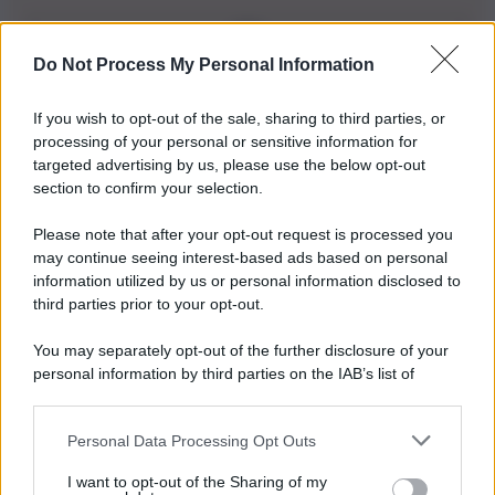
Do Not Process My Personal Information
Iscriviti alla nostra Newsletter
If you wish to opt-out of the sale, sharing to third parties, or
Iscriviti alla nostra newsletter per non perdere le ultime
processing of your personal or sensitive information for
novità
targeted advertising by us, please use the below opt-out
section to confirm your selection.
Iscriviti Ora
Please note that after your opt-out request is processed you
may continue seeing interest-based ads based on personal
information utilized by us or personal information disclosed to
third parties prior to your opt-out.
You may separately opt-out of the further disclosure of your
personal information by third parties on the IAB’s list of
© 2026 | Ediservice s.r.l. 95126 Catania – Via Principe
downstream participants.
Nicola, 22 – P.IVA: 01153210875 – Cciaa Catania n.
Personal Data Processing Opt Outs
This information may also be disclosed by us to third parties
01153210875 – Quotidiano di Sicilia usufruisce dei
on the IAB’s List of Downstream Participants that may further
contributi di cui al D.lgs n. 70/2017
I want to opt-out of the Sharing of my
disclose it to other third parties.