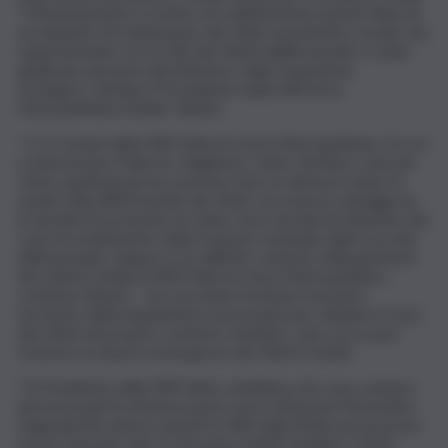
“Il finanziamento è motivo di soddisfazione poiché l’idea di
un impianto di trattamento dei rifiuti assorbenti e tessili, che
rappresentato circa il 4% dei rifiuti indifferenziati, è stata
giudicata vincente dal Ministero della Transizione
ecologica”, dichiara il Presidente della SRR Area
Metropolitana Natale Tubiolo.
“I 21 Comuni della SRR Palermo Area Metropolitana, tra cui
si annoverano Palermo, Bagheria, Carini, Partinico solo per
citare quelli più grossi, possono fare un ulteriore balzo in
avanti sulla differenziata dei rifiuti con enormi vantaggi sia
in termini di economia circolare sia in termini di riduzione dei
costi di smaltimento della frazione residuale della raccolta
differenziata. Seppur in un difficile contesto della gestione
dei rifiuti in Sicilia la SRR Palermo Area Metropolitana –
continua Tubiolo – sta cercando di dotare il proprio
territorio della impiantistica necessaria per chiudere il ciclo
dei rifiuti nel proprio contesto d’ambito, solo così si può
risolvere la atavica emergenza dei rifiuti in Sicilia”.
“Il Presidente della SRR infine sottolinea che sono sempre
più incessanti le interlocuzioni con le Istituzioni Nazionali e
regionali del settore poiché le SRR della Sicilia non possono
essere lasciate sole. Si dovranno infatti ampliare i fondi