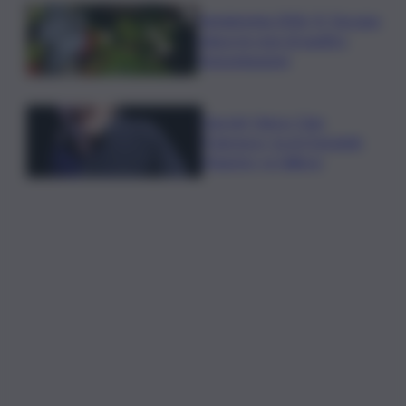
Vendemmia 2026, R. Toscana
riduce le rese di quattro
Denominazioni
Guccini, Vasco: Ciao
Francesco, tu eri il grande
Maestro, io l’allievo