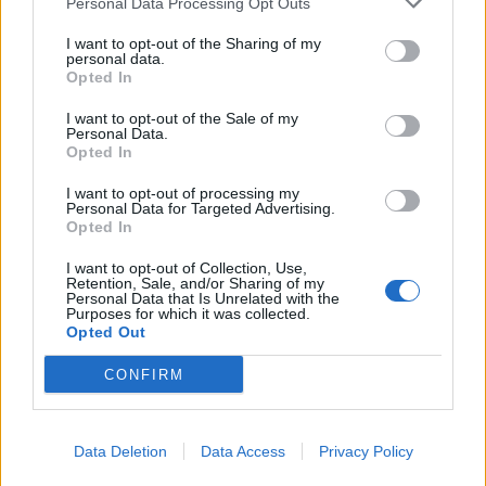
Personal Data Processing Opt Outs
This information may also be disclosed by us to third parties
01153210875 – Quotidiano di Sicilia usufruisce dei
on the IAB’s List of Downstream Participants that may further
contributi di cui al D.lgs n. 70/2017
I want to opt-out of the Sharing of my
disclose it to other third parties.
personal data.
Opted In
I want to opt-out of the Sale of my
Personal Data.
Chi Siamo
Opted In
Fondazione Etica e Valori Marilù Tregua
Fondatore Carlo Alberto Tregua
Lavora con noi
I want to opt-out of processing my
Personal Data for Targeted Advertising.
Gerenza
Opted In
I want to opt-out of Collection, Use,
Retention, Sale, and/or Sharing of my
Personal Data that Is Unrelated with the
Purposes for which it was collected.
Opted Out
Scarica l’app
CONFIRM
Privacy Policy
Preferenze Privacy
Data Deletion
Data Access
Privacy Policy