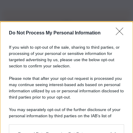
Do Not Process My Personal Information
Iscriviti alla nostra Newsletter
If you wish to opt-out of the sale, sharing to third parties, or
Iscriviti alla nostra newsletter per non perdere le ultime
processing of your personal or sensitive information for
novità
targeted advertising by us, please use the below opt-out
section to confirm your selection.
Iscriviti Ora
Please note that after your opt-out request is processed you
may continue seeing interest-based ads based on personal
information utilized by us or personal information disclosed to
third parties prior to your opt-out.
You may separately opt-out of the further disclosure of your
personal information by third parties on the IAB’s list of
© 2026 | Ediservice s.r.l. 95126 Catania – Via Principe
downstream participants.
Nicola, 22 – P.IVA: 01153210875 – Cciaa Catania n.