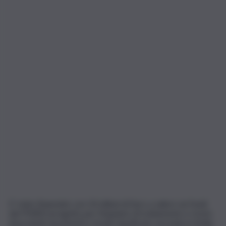
E’ stato finanziato con 10 milioni di Euro a valere sui fondi
del PNRR il progetto per l’impianto di trattamento e riciclo
di prodotti assorbenti e tessili classificato secondo in Sicilia.