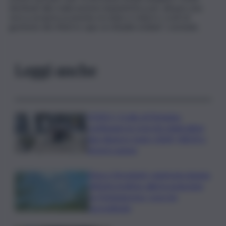
destinati alla realizzazione impiantistica per attuare una
vera e propria economia circolare e ridurre i costi di
gestione dei rifiuti in capo ai cittadini siciliani”, conclude.
Leggi anche
VIDEO | Crollo di Pistunina,
continuano le ricerche degli ultimi
due dispersi: team USAR, NBCR e
droni in azione
Etna e Stromboli, registrata doppia
attività eruttiva: allerta arancione
su Fontanarossa, cosa sta
succedendo