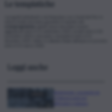
Le tempistiche
I progetti individuati e da finanziare con i fondi del Pnrr in
tutta la Sicilia dovranno garantire il rispetto del
cronoprogramma
, quindi i lavori dovranno essere
aggiudicati entro il 15 settembre 2023, avviati entro il 30
novembre 2023 e dovranno concludersi entro il 31
dicembre 2025. Infine, il collaudo finale dell’opera è previsto
entro il 31 marzo 2026.
Leggi anche
Bitdefender: popolarità de
L’Odissea usata per
diffondere malware