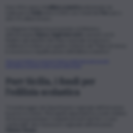
Sono 44 le opere di
edilizia scolastica
selezionate da
realizzare in
Sicilia
entro il 2025 con i fondi del
Pnrr
pari a
oltre 91 milioni di euro.
La Regione Siciliana ha presentato al Ministero
dell’Istruzione
l’elenco degli interventi
coerenti con le
finalità e gli obiettivi del Piano nazionale di ripresa e
resilienza e in linea con quanto richiesto dal “Piano di messa
in sicurezza e riqualificazione dell’edilizia scolastica”.
Clicca per leggere e scaricare l’elenco degli interventi previsti
nell’edilizia scolastica nelle scuole della Sicilia
Pnrr Sicilia, i fondi per
l’edilizia scolastica
“Il monitoraggio del Dipartimento regionale dell’Istruzione
ha preso in esame 78 progetti riguardanti le scuole siciliane;
44 di essi presentano i requisiti previsti dal Pnrr e sono
cantierabili”, dice l’assessore regionale dell’Istruzione,
Mimmo Turano
.