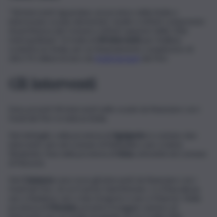
“Gli interventi riguardano sei province della Sicilia e
interessano scuole elementari, medie e istituti comprensivi
di pertinenza dei Comuni e istituti superiori delle Città
metropolitane”. Si tratta di
44 interventi
per l’edilizia
scolastica in Sicilia, per un finanziamento complessivo di
oltre 91 milioni di euro da
fondi europei
del Pnrr.
Gli interventi
Sono previsti 44 interventi nelle scuole da finanziare con i
fondi del Pnrr in tutta la Sicilia.
Nel dettaglio, nella provincia di
Agrigento
si contano due
interventi, uno nel comune di Raffadali e uno a Santa
Elisabetta. Due nella provincia di
Enna
, entrambi nel comune
di Nissoria.
Nel
Catanese
sono nove gli interventi da finanziare con i
fondi del Pnrr, di cui 4 ad Aci Sant’Antonio, 2 a Mascalucia,
uno a Raddusa, uno a San Gregorio e uno a Paternò. Nella
provincia di
Messina
, previsto il maggior numero di
interventi, per un totale di quindici di cui 2 nella Città