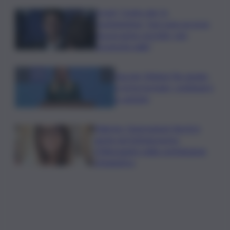
Covid, ‘Conte-day’ in
commissione: “non sono un eroe
ma un uomo corretto, non
troverete nulla”
Guccini, Meloni: l’ho amato
e mi ha formato, continuerò
a cantarlo
Palermo, l’operazione Varchi è
anche nel Sottogoverno:
D’Alessandro nella commissione
Urbanistica