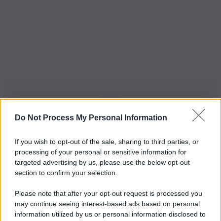
Do Not Process My Personal Information
Iscriviti alla nostra Newsletter
If you wish to opt-out of the sale, sharing to third parties, or
Iscriviti alla nostra newsletter per non perdere le ultime
processing of your personal or sensitive information for
novità
targeted advertising by us, please use the below opt-out
section to confirm your selection.
Iscriviti Ora
Please note that after your opt-out request is processed you
may continue seeing interest-based ads based on personal
information utilized by us or personal information disclosed to