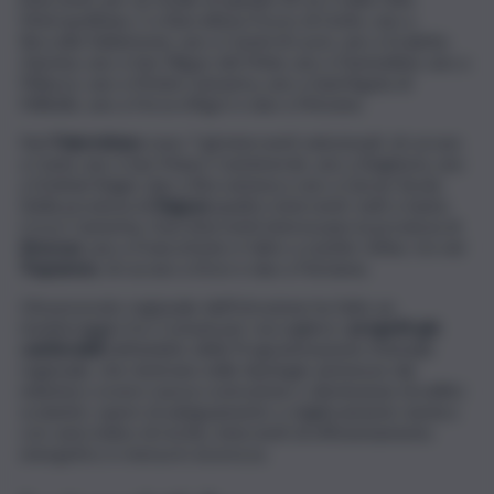
Metropolitana, 2 a Barcellona Pozzo di Gotto, uno a
Roccella Valdemone, uno a Castel di Lucio, uno a Scaletta
Zanclea, uno a San Filippo del Mela, uno a Fiumedinisi, uno a
Milazzo, uno a Motta Camastra, uno a Sant’Agata di
Militello, uno a Forza d’Agrò e due a Messina.
Nel
Palermitano
sono 7 gli interventi selezionati, di cui uno
a Carini, uno a San Mauro Castelverde, uno a Bagheria, uno
a Sclafani Bagni, due a Roccamena e uno a Geraci Siculo.
Nella provincia di
Ragusa
quattro interventi, tutti a Santa
Croce Camerina. Due interventi interessano la provincia di
Siracusa
, uno a Francofonte e l’altro a Lentini. Infine, tre nel
Trapanese
, di cui uno a Erice e due a Partanna.
L’Assessorato regionale dell’Istruzione ha fatto un
monitoraggio fra i Comuni per raccogliere i
progetti già
cantierabili
nell’ambito della Programmazione triennale
regionale, che rientrano nelle tipologie ammesse dal
ministero ovvero nuova costruzione o dismissione di edifici
scolastici, opere di adeguamento o miglioramento sismico
con vario indice di rischio, interventi di efficientamento
energetico e messa in sicurezza.