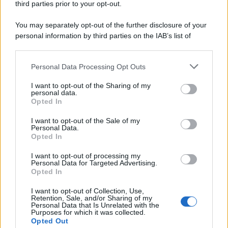
third parties prior to your opt-out.
You may separately opt-out of the further disclosure of your
personal information by third parties on the IAB’s list of
© 2026 | Ediservice s.r.l. 95126 Catania – Via Principe
downstream participants.
Nicola, 22 – P.IVA: 01153210875 – Cciaa Catania n.
Personal Data Processing Opt Outs
This information may also be disclosed by us to third parties
01153210875 – Quotidiano di Sicilia usufruisce dei
on the IAB’s List of Downstream Participants that may further
contributi di cui al D.lgs n. 70/2017
I want to opt-out of the Sharing of my
disclose it to other third parties.
personal data.
Opted In
I want to opt-out of the Sale of my
Personal Data.
Chi Siamo
Opted In
Fondazione Etica e Valori Marilù Tregua
Fondatore Carlo Alberto Tregua
Lavora con noi
I want to opt-out of processing my
Personal Data for Targeted Advertising.
Gerenza
Opted In
I want to opt-out of Collection, Use,
Retention, Sale, and/or Sharing of my
Personal Data that Is Unrelated with the
Purposes for which it was collected.
Opted Out
Scarica l’app