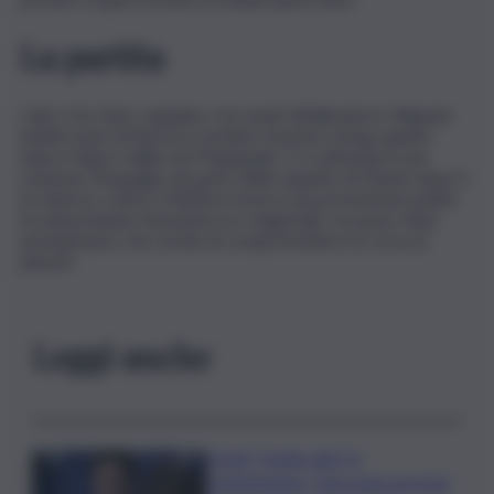
La partita
Calò e l’ex Saric regalano i tre punti all’allenatore Mignani,
inutile il pari di Pierozzi sul finire di primo tempo giunto
dopo il rigore fallito da Pohjanpalo. Ci si attendeva una
reazione d’orgoglio da parte della squadra di Dionisi dopo il
ko interno contro il Südtirol, invece una prestazione piatta
ha determinato l’ennesimo ko stagionale: un passo falso
pesantissimo che rischia di compromettere la corsa ai
playoff.
Leggi anche
Covid, ‘Conte-day’ in
commissione: “non sono un eroe