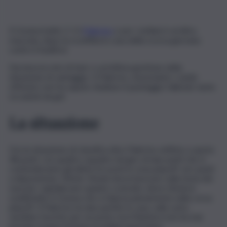
Il Cesena batte 2-1 il
Palermo
e per i siciliani è un’altra
mazzata, dopo la sconfitta in casa della scorsa giornata
contro il Sudtirol.
Decisiva la rete di Saric e un’ottima gestione della
situazione di vantaggio. Il Palermo, nonostante i cambi
offensivi, non ha saputo ribaltare il punteggio fallendo tante
occasioni da gol.
La situazione
Ora la situazione di classifica dice Palermo settimo a quota
48 punti, con quattro squadre nel giro di due punti che si
contenderanno gli ultimi tre posti in zona playoff: sei i punti
a disposizione. Mister Dionisi dovrà lavorare sulla testa dei
suoi per capitalizzare quanto costruito; deve ritenersi
soddisfatto il Cesena che si rilancia pienamente nella corsa
playoff. Il Palermo ha due partite in casa, sulla carta
sarebbe favorito per un posto ma il Barbera non ha mai
portato troppa fortuna ai siciliani quest’anno.