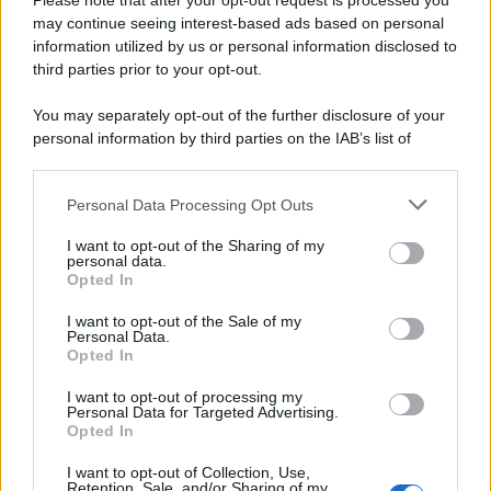
Please note that after your opt-out request is processed you
may continue seeing interest-based ads based on personal
information utilized by us or personal information disclosed to
third parties prior to your opt-out.
You may separately opt-out of the further disclosure of your
personal information by third parties on the IAB’s list of
© 2026 | Ediservice s.r.l. 95126 Catania – Via Principe
downstream participants.
Nicola, 22 – P.IVA: 01153210875 – Cciaa Catania n.
Personal Data Processing Opt Outs
This information may also be disclosed by us to third parties
01153210875 – Quotidiano di Sicilia usufruisce dei
on the IAB’s List of Downstream Participants that may further
contributi di cui al D.lgs n. 70/2017
I want to opt-out of the Sharing of my
disclose it to other third parties.
personal data.
Opted In
I want to opt-out of the Sale of my
Personal Data.
Chi Siamo
Opted In
Fondazione Etica e Valori Marilù Tregua
Fondatore Carlo Alberto Tregua
Lavora con noi
I want to opt-out of processing my
Personal Data for Targeted Advertising.
Gerenza
Opted In
I want to opt-out of Collection, Use,
Retention, Sale, and/or Sharing of my