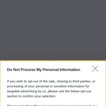
Do Not Process My Personal Information
Iscriviti alla nostra Newsletter
If you wish to opt-out of the sale, sharing to third parties, or
Iscriviti alla nostra newsletter per non perdere le ultime
processing of your personal or sensitive information for
novità
targeted advertising by us, please use the below opt-out
section to confirm your selection.
Iscriviti Ora