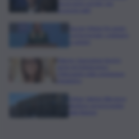
ma un uomo corretto, non
troverete nulla”
Guccini, Meloni: l’ho amato
e mi ha formato, continuerò
a cantarlo
Palermo, l’operazione Varchi è
anche nel Sottogoverno:
D’Alessandro nella commissione
Urbanistica
Cefpas, Sabrina Cillia nuova
direttrice: arriva la nomina
della Regione