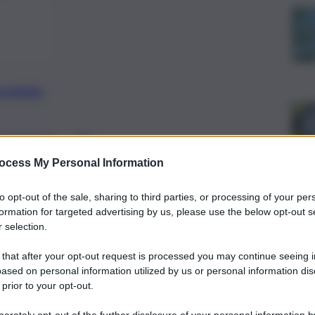
preferite
, 
MOCRATICO
PD
taria provinciale del Partito
ocess My Personal Information
e, sui problemi interni e le tensioni
to opt-out of the sale, sharing to third parties, or processing of your per
formation for targeted advertising by us, please use the below opt-out s
 selection.
 that after your opt-out request is processed you may continue seeing i
ased on personal information utilized by us or personal information dis
 prior to your opt-out.
rately opt-out of the further disclosure of your personal information by