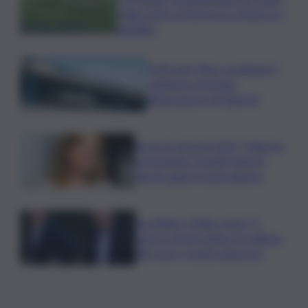
Italia contro il Parma: la cronaca e il
tabellino
Truffa del “finto carabiniere”,
catanese arrestato
all’aeroporto di Palermo
Verso le elezioni 2027, Palermo
in fermento: l’avanti tutta di
Varchi agita il centrodestra
Joe Biden, il figlio rivela: “Il
cancro di mio padre si è diffuso
alle ossa, è molto doloroso”