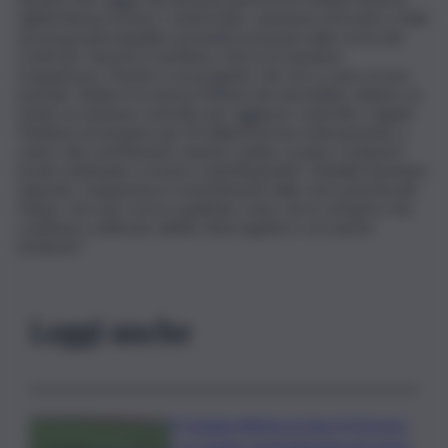
dall’inchiesta fossero confermate, saremmo di fronte a fatti
di una gravità inaudita: presunte pressioni sulla Corte dei
Conti per favorire il via libera. Serve la massima
trasparenza. Poichè è un progetto che sta a cuore al vice
premier Salvini è la stessa Meloni che dovrebbe chiarire se
esiste un sistema costruito per aggirare controlli e regole.
Parliamo di un’opera da 14 miliardi di euro interamente a
carico dei contribuenti, mentre sanità, scuola e trasporti
locali continuano a essere sottofinanziati.I cittadini meritano
risposte, trasparenza e investimenti nelle vere priorità del
Paese, non una corsa a qualsiasi costo verso un’opera che
continua a sollevare dubbi, interrogativi e ora anche
inchieste”.
Leggi anche
Il Catania elimina ai rigori il Vicenza
e si regala i trentaduesimi di Coppa