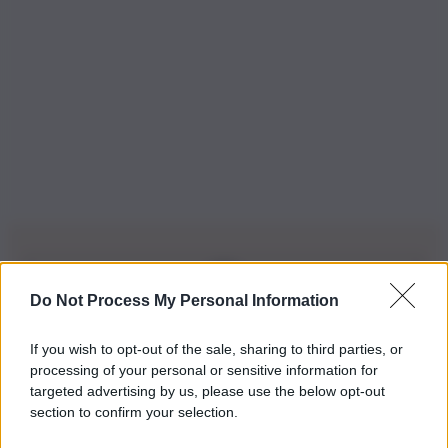
Do Not Process My Personal Information
Iscriviti alla nostra Newsletter
If you wish to opt-out of the sale, sharing to third parties, or
Iscriviti alla nostra newsletter per non perdere le ultime
processing of your personal or sensitive information for
novità
targeted advertising by us, please use the below opt-out
section to confirm your selection.
Iscriviti Ora