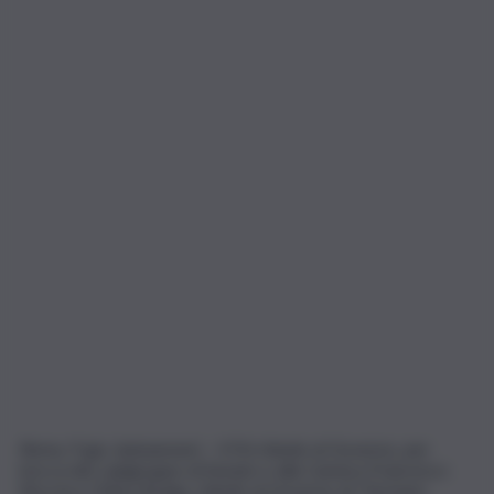
Roma, 9 giu. (askanews) – Il Pd chiede al Governo, per
bocca dei capigruppo al Senato e alla Camera Francesco
Boccia e Chiara Braga, chiede al Governo di “fermare