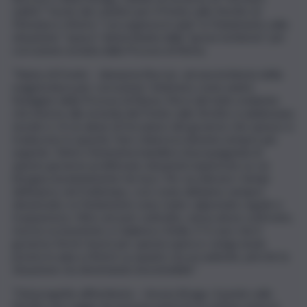
subito” l’avvio dei cantieri per il Ponte sullo Stretto di
Messina e riferire “con urgenza in aula” in Parlamento sulla
situazione “opaca” determinata dalla “grave inchiesta” per
corruzione avviata dalla Procura di Roma.
“Siamo di fronte – denuncia Boccia- ad una inchiesta della
magistratura per corruzione. Vedremo come andrà
l’indagine della Procura di Roma. Ma è del tutto evidente
che intorno alla vicenda del Ponte sullo Stretto si addensano
nuvole e c’è un alone di forzature del governo che spesso si
traducono in opacità. Fare chiarezza diventa sempre più
urgente. Dietro l’ennesima bandiera di propaganda di
questo governo proliferano situazioni equivoche su cui
bisogna assolutamente far luce. Per accelerare i tempi
dell’opera, nel frattempo, così come abbiamo sempre
denunciato, in Parlamento sono state calpestate regole e
trasparenza. Oltre ad aver sottratto, senza alcun confronto,
risorse economiche a Calabria e Sicilia. E’ il caso che il
governo fermi i lavori per questa opera e venga al più
presto in aula a riferire su quanto sta accadendo, perché la
situazione sta diventando insostenibile”.
“Dal progetto all’inchiesta – rincara Braga- il ponte sullo
Stretto non regge da nessuna parte.Se le notizie emerse