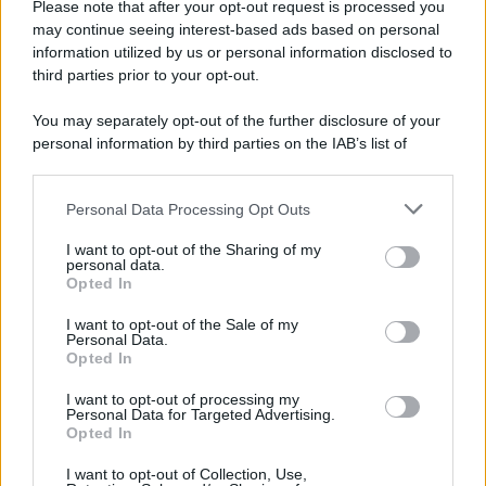
Please note that after your opt-out request is processed you
may continue seeing interest-based ads based on personal
information utilized by us or personal information disclosed to
third parties prior to your opt-out.
You may separately opt-out of the further disclosure of your
personal information by third parties on the IAB’s list of
© 2026 | Ediservice s.r.l. 95126 Catania – Via Principe
downstream participants.
Nicola, 22 – P.IVA: 01153210875 – Cciaa Catania n.
Personal Data Processing Opt Outs
This information may also be disclosed by us to third parties
01153210875 – Quotidiano di Sicilia usufruisce dei
on the IAB’s List of Downstream Participants that may further
contributi di cui al D.lgs n. 70/2017
I want to opt-out of the Sharing of my
disclose it to other third parties.
personal data.
Opted In
I want to opt-out of the Sale of my
Personal Data.
Chi Siamo
Opted In
Fondazione Etica e Valori Marilù Tregua
Fondatore Carlo Alberto Tregua
Lavora con noi
I want to opt-out of processing my
Personal Data for Targeted Advertising.
Gerenza
Opted In
I want to opt-out of Collection, Use,