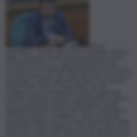
ROMA
(ITALPRESS) – “Il ponte sullo Stretto lo aspettano milioni di
italiani e tantissime aziende del Nord da decenni, creerà
120 mila posti di lavoro, e oggi il Parlamento Europeo
riconosce che è una delle grandi infrastrutture che servono
per unire il paese e per unire l’Italia all’Europa”. Lo ha detto il
vicepremier e ministro delle Infrastrutture e dei Trasporti,
Matteo Salvini, ospite di “Cinque minuti”, Rai Uno.
“Vogliamo essere assolutamente scrupolosi quindi nelle
prossime settimane ci saranno le risposte punto su punto a
tutte le domande del ministero dell’Ambiente e poi gli
ingegneri finalmente cominceranno nel loro affascinante e
straordinario lavoro – ha aggiunto -. Stiamo investendo
quasi trenta miliardi di euro su strade e autostrade in Sicilia,
altrettanti in Calabria, l’obiettivo è di arrivare al 2032 con le
prime moto, le prime auto, i primi treni che attraverseranno