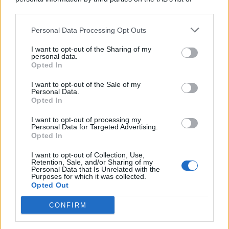
© 2026 | Ediservice s.r.l. 95126 Catania – Via Principe
downstream participants.
Nicola, 22 – P.IVA: 01153210875 – Cciaa Catania n.
Personal Data Processing Opt Outs
This information may also be disclosed by us to third parties
01153210875 – Quotidiano di Sicilia usufruisce dei
on the IAB’s List of Downstream Participants that may further
contributi di cui al D.lgs n. 70/2017
I want to opt-out of the Sharing of my
disclose it to other third parties.
personal data.
Opted In
I want to opt-out of the Sale of my
Personal Data.
Chi Siamo
Opted In
Fondazione Etica e Valori Marilù Tregua
Fondatore Carlo Alberto Tregua
Lavora con noi
I want to opt-out of processing my
Personal Data for Targeted Advertising.
Gerenza
Opted In
I want to opt-out of Collection, Use,
Retention, Sale, and/or Sharing of my
Personal Data that Is Unrelated with the
Purposes for which it was collected.
Opted Out
Scarica l’app
CONFIRM
Privacy Policy
Preferenze Privacy