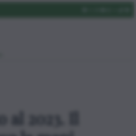
eo
 al 2023. Il