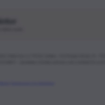
letter
le ultime novità
26 | Ediservice s.r.l. 95126 Catania – Via Principe Nicola, 22 – P
3210875 – Quotidiano di Sicilia usufruisce dei contributi di cui al
Alberto Tregua
Lavora con noi
Gerenza