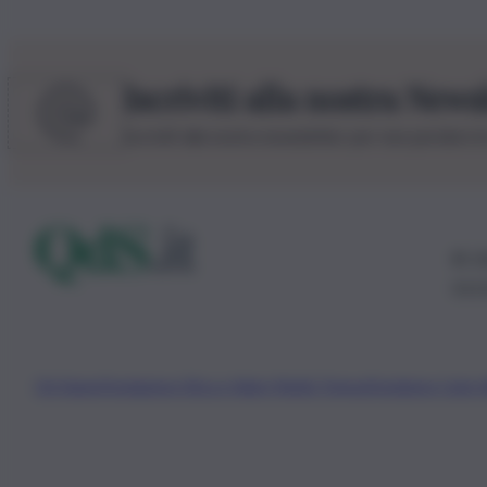
Iscriviti alla nostra News
Iscriviti alla nostra newsletter per non perdere 
© 20
0115
Chi Siamo
Fondazione Etica e Valori Marilù Tregua
Fondatore Carlo 