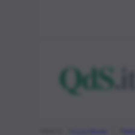
Google
Discover
Fonti 
Seguici su