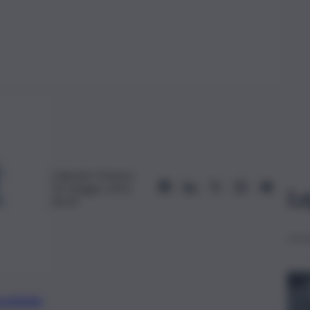
Gabriele D’Amico
26 Maggio 2022,
Le
06:30
preferite