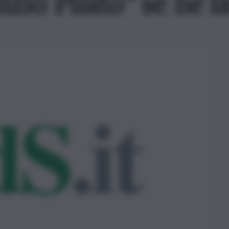
zio Pilato” se ne l