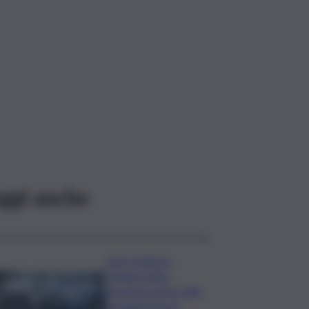
ggi anche
Auto rubata a
Catania, ladro
arrestato dopo folle
inseguimento in