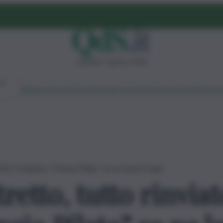
venerdì 7 agosto 2026
Ambiente
Lavoro
Economia
Politica
Cultura
Dai Mercati
Podcast
Vid
023. Il ministro “Ponzio Pilato” se ne lava le mani
retto, tutto rinviato