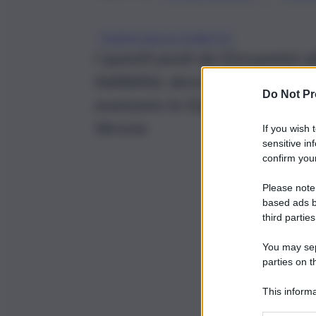
PONTE SULLO STRETTO
I quesiti posti da Giovannini a
fattibilità: dovrà decidere il 
Do Not Pr
avanzano la Galleria del Brenn
Verona
If you wish 
sensitive in
confirm your
Please note
based ads b
third parties
You may sepa
parties on t
This informa
Participants