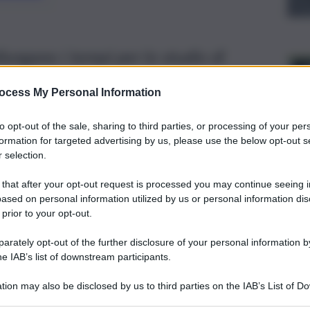
llungano i tempi per lo studio di
futuro Governo. Intanto al Nord
ocess My Personal Information
ero e i Tav Torino-Lione e Brescia-
to opt-out of the sale, sharing to third parties, or processing of your per
formation for targeted advertising by us, please use the below opt-out s
 selection.
 that after your opt-out request is processed you may continue seeing i
ased on personal information utilized by us or personal information dis
 prior to your opt-out.
rately opt-out of the further disclosure of your personal information by
he IAB’s list of downstream participants.
tion may also be disclosed by us to third parties on the IAB’s List of 
 that may further disclose it to other third parties.