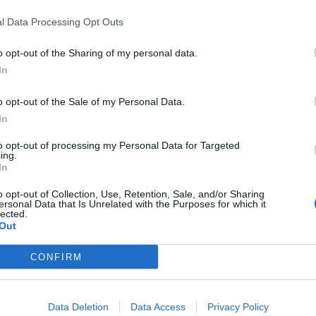
l Data Processing Opt Outs
o opt-out of the Sharing of my personal data.
zioni prioritarie. In qualsiasi modo le si voglia chiamare
In
di cambiare volto al Paese, fondamentali per i collegamenti,
 Tuttavia, è chiaro che questa definizione valga solo per
o opt-out of the Sale of my Personal Data.
 il centro e arrivando al sud, in particolare in Sicilia,
le
In
 ma non solo, grandi cattedrali nel deserto
.
to opt-out of processing my Personal Data for Targeted
ra Nord e Sud
ing.
In
ndi opere è chiara dall’
ultima relazione al Parlamento del
o opt-out of Collection, Use, Retention, Sale, and/or Sharing
ersonal Data that Is Unrelated with the Purposes for which it
mmazione economica e lo sviluppo sostenibile). Anche se il
lected.
 conto dei più recenti sviluppi apportati dal Pnrr, resta
Out
rticolar modo tra l’Isola e il resto dello Stivale.
CONFIRM
e il 2020, avrebbe deliberato
finanziamenti pari a
del nord
(senza considerare quelle previste dal fondo
,32 euro destinati al Sud. Ma la situazione peggiora se si
ONTINUA LA LETTURA. QUESTO CONTENUTO È
Data Deletion
Data Access
Privacy Policy