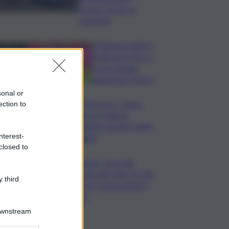
centro: ferito un
poliziotto
Il Palermo batte il
Melbourne City e
fa suo l’Anglo-
palermitan Trophy
sonal or
Enoturismo, Cinque
ection to
Terre e Salento
guidano desideri degli
nterest-
italiani
closed to
Banche, First Cisl:
boom utili, oltre 15 mln
 third
per le 5 più grandi in I
sem
Downstream