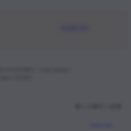
Iscriviti Ora
.IVA: 01153210875 – Cciaa Catania n.
 D.lgs n. 70/2017
Scarica l’app