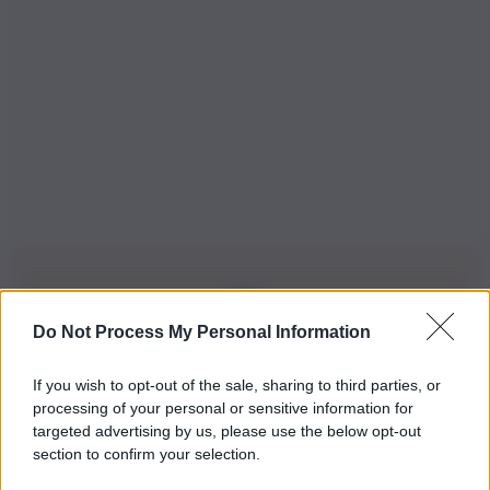
Do Not Process My Personal Information
Iscriviti alla nostra Newsletter
If you wish to opt-out of the sale, sharing to third parties, or
Iscriviti alla nostra newsletter per non perdere le ultime
processing of your personal or sensitive information for
novità
targeted advertising by us, please use the below opt-out
section to confirm your selection.
Iscriviti Ora